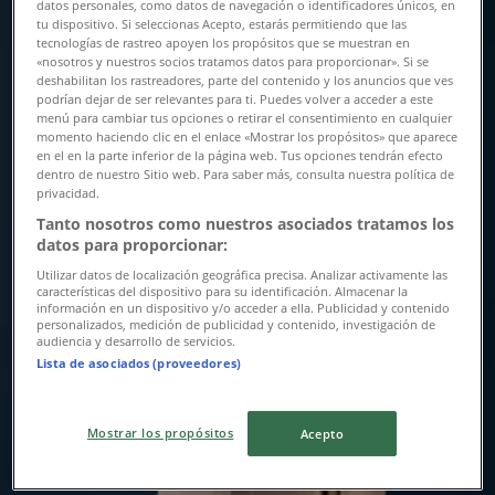
Categoría:
Ropa, Zapatos y Accesorios
datos personales, como datos de navegación o identificadores únicos, en
tu dispositivo. Si seleccionas Acepto, estarás permitiendo que las
tecnologías de rastreo apoyen los propósitos que se muestran en
Oferta más reciente:
03-07-2024
«nosotros y nuestros socios tratamos datos para proporcionar». Si se
deshabilitan los rastreadores, parte del contenido y los anuncios que ves
podrían dejar de ser relevantes para ti. Puedes volver a acceder a este
menú para cambiar tus opciones o retirar el consentimiento en cualquier
momento haciendo clic en el enlace «Mostrar los propósitos» que aparece
JJO
en el en la parte inferior de la página web. Tus opciones tendrán efecto
dentro de nuestro Sitio web. Para saber más, consulta nuestra política de
privacidad.
Ofertas JJO
Tanto nosotros como nuestros asociados tratamos los
datos para proporcionar:
Vence el 30-06
545 m - Concepción
Utilizar datos de localización geográfica precisa. Analizar activamente las
características del dispositivo para su identificación. Almacenar la
Publicidad
información en un dispositivo y/o acceder a ella. Publicidad y contenido
personalizados, medición de publicidad y contenido, investigación de
audiencia y desarrollo de servicios.
Lista de asociados (proveedores)
Mostrar los propósitos
Acepto