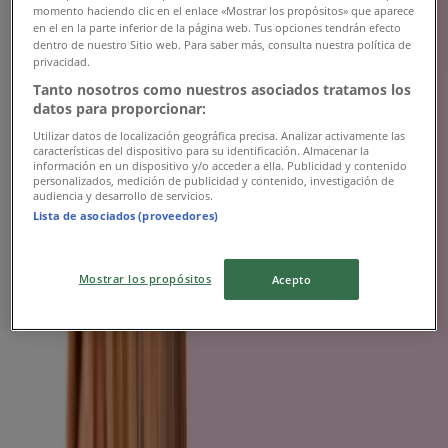
momento haciendo clic en el enlace «Mostrar los propósitos» que aparece
en el en la parte inferior de la página web. Tus opciones tendrán efecto
dentro de nuestro Sitio web. Para saber más, consulta nuestra política de
Natura
privacidad.
Tanto nosotros como nuestros asociados tratamos los
Ofertas Natura
datos para proporcionar:
Utilizar datos de localización geográfica precisa. Analizar activamente las
Vence hoy
características del dispositivo para su identificación. Almacenar la
Vence mañana
información en un dispositivo y/o acceder a ella. Publicidad y contenido
personalizados, medición de publicidad y contenido, investigación de
audiencia y desarrollo de servicios.
Lista de asociados (proveedores)
Natura
Ofertas exclusivas para nuestros clientes
Mostrar los propósitos
Acepto
Vence mañana
-4 días
Natura