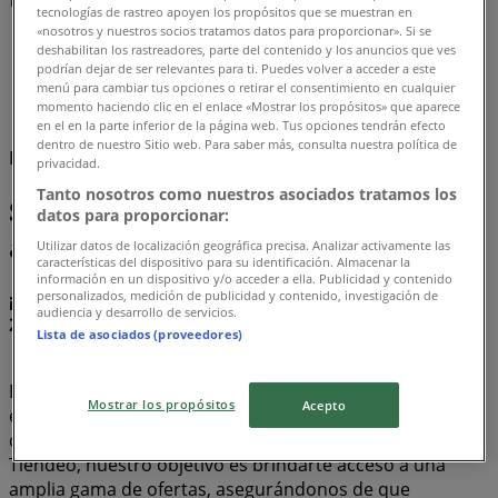
tecnologías de rastreo apoyen los propósitos que se muestran en
«nosotros y nuestros socios tratamos datos para proporcionar». Si se
Tiendeo
»
deshabilitan los rastreadores, parte del contenido y los anuncios que ves
podrían dejar de ser relevantes para ti. Puedes volver a acceder a este
Ofertas
»
menú para cambiar tus opciones o retirar el consentimiento en cualquier
momento haciendo clic en el enlace «Mostrar los propósitos» que aparece
Stanley
en el en la parte inferior de la página web. Tus opciones tendrán efecto
dentro de nuestro Sitio web. Para saber más, consulta nuestra política de
Estamos a punto de publicar ofertas de Stanley
privacidad.
Tanto nosotros como nuestros asociados tratamos los
Stanley, todas las ofertas a tu
datos para proporcionar:
alcance
Utilizar datos de localización geográfica precisa. Analizar activamente las
características del dispositivo para su identificación. Almacenar la
información en un dispositivo y/o acceder a ella. Publicidad y contenido
personalizados, medición de publicidad y contenido, investigación de
¡Descubre las mejores ofertas para Stanley en agosto
audiencia y desarrollo de servicios.
2026!
Lista de asociados (proveedores)
En este mes de agosto del año 2026, estamos
Mostrar los propósitos
Acepto
emocionados de ofrecerte las ofertas más atractivas y
competitivas para Stanley disponibles en todo Chile. En
Tiendeo, nuestro objetivo es brindarte acceso a una
amplia gama de ofertas, asegurándonos de que