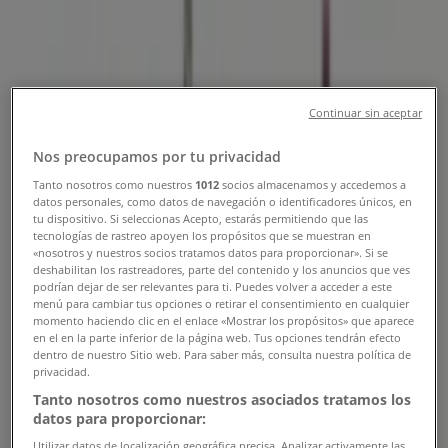
Tiendas Umbrale Concepción -
Teléfonos, Horarios y Direcciones
Tiendeo en Concepción
»
Continuar sin aceptar
Ofertas de Ropa, Zapatos y Accesorios en
Nos preocupamos por tu privacidad
Concepción
»
Umbrale en Concepción
»
Tanto nosotros como nuestros
1012
socios almacenamos y accedemos a
datos personales, como datos de navegación o identificadores únicos, en
Tiendas de Umbrale en Concepción
tu dispositivo. Si seleccionas Acepto, estarás permitiendo que las
tecnologías de rastreo apoyen los propósitos que se muestran en
«nosotros y nuestros socios tratamos datos para proporcionar». Si se
deshabilitan los rastreadores, parte del contenido y los anuncios que ves
podrían dejar de ser relevantes para ti. Puedes volver a acceder a este
Umbrale
menú para cambiar tus opciones o retirar el consentimiento en cualquier
momento haciendo clic en el enlace «Mostrar los propósitos» que aparece
Avenida Jorge Alessandri 3177, Talcahuano
en el en la parte inferior de la página web. Tus opciones tendrán efecto
dentro de nuestro Sitio web. Para saber más, consulta nuestra política de
6.8 km
privacidad.
Tanto nosotros como nuestros asociados tratamos los
datos para proporcionar:
Utilizar datos de localización geográfica precisa. Analizar activamente las