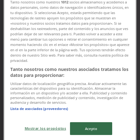
Mapa
+562 3239 9856
Tanto nosotros como nuestros
1012
socios almacenamos y accedemos a
datos personales, como datos de navegación o identificadores únicos, en
tu dispositivo. Si seleccionas Acepto, estarás permitiendo que las
Ofertas de Natura en La Reina
tecnologías de rastreo apoyen los propósitos que se muestran en
«nosotros y nuestros socios tratamos datos para proporcionar». Si se
deshabilitan los rastreadores, parte del contenido y los anuncios que ves
podrían dejar de ser relevantes para ti. Puedes volver a acceder a este
menú para cambiar tus opciones o retirar el consentimiento en cualquier
momento haciendo clic en el enlace «Mostrar los propósitos» que aparece
en el en la parte inferior de la página web. Tus opciones tendrán efecto
dentro de nuestro Sitio web. Para saber más, consulta nuestra política de
privacidad.
Natura
Tanto nosotros como nuestros asociados tratamos los
datos para proporcionar:
Nuestras mejores ofertas para ti
Utilizar datos de localización geográfica precisa. Analizar activamente las
características del dispositivo para su identificación. Almacenar la
Vence hoy
información en un dispositivo y/o acceder a ella. Publicidad y contenido
personalizados, medición de publicidad y contenido, investigación de
-4 días
audiencia y desarrollo de servicios.
Lista de asociados (proveedores)
Natura
Mostrar los propósitos
Acepto