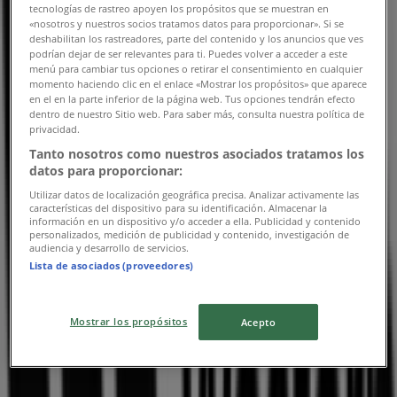
tecnologías de rastreo apoyen los propósitos que se muestran en
09:00 - 22:00
«nosotros y nuestros socios tratamos datos para proporcionar». Si se
Miércoles
deshabilitan los rastreadores, parte del contenido y los anuncios que ves
podrían dejar de ser relevantes para ti. Puedes volver a acceder a este
09:00 - 22:00
menú para cambiar tus opciones o retirar el consentimiento en cualquier
Jueves
momento haciendo clic en el enlace «Mostrar los propósitos» que aparece
09:00 - 22:00
en el en la parte inferior de la página web. Tus opciones tendrán efecto
Viernes
dentro de nuestro Sitio web. Para saber más, consulta nuestra política de
privacidad.
09:00 - 22:00
Tanto nosotros como nuestros asociados tratamos los
Sábado
datos para proporcionar:
09:00 - 22:00
Utilizar datos de localización geográfica precisa. Analizar activamente las
Mapa
+56022131601
características del dispositivo para su identificación. Almacenar la
información en un dispositivo y/o acceder a ella. Publicidad y contenido
personalizados, medición de publicidad y contenido, investigación de
Abierto
Hasta las 22:00
audiencia y desarrollo de servicios.
Lista de asociados (proveedores)
Domingo
Mostrar los propósitos
Acepto
09:00 - 22:00
Lunes
09:00 - 22:00
Martes