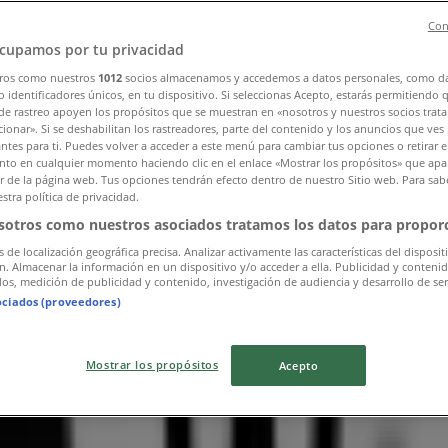
Con
cupamos por tu privacidad
ros como nuestros
1012
socios almacenamos y accedemos a datos personales, como d
 identificadores únicos, en tu dispositivo. Si seleccionas Acepto, estarás permitiendo 
de rastreo apoyen los propósitos que se muestran en «nosotros y nuestros socios trat
ionar». Si se deshabilitan los rastreadores, parte del contenido y los anuncios que ves
antes para ti. Puedes volver a acceder a este menú para cambiar tus opciones o retirar e
to en cualquier momento haciendo clic en el enlace «Mostrar los propósitos» que apar
or de la página web. Tus opciones tendrán efecto dentro de nuestro Sitio web. Para sab
stra política de privacidad.
sotros como nuestros asociados tratamos los datos para proporc
s de localización geográfica precisa. Analizar activamente las características del disposit
ón. Almacenar la información en un dispositivo y/o acceder a ella. Publicidad y conteni
os, medición de publicidad y contenido, investigación de audiencia y desarrollo de ser
ociados (proveedores)
Mostrar los propósitos
Acepto