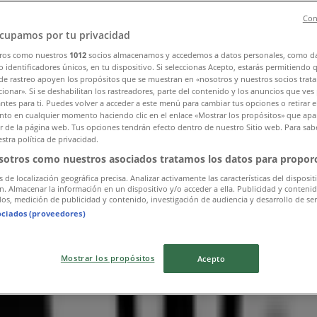
Con
cupamos por tu privacidad
ros como nuestros
1012
socios almacenamos y accedemos a datos personales, como d
 identificadores únicos, en tu dispositivo. Si seleccionas Acepto, estarás permitiendo 
de rastreo apoyen los propósitos que se muestran en «nosotros y nuestros socios trat
ionar». Si se deshabilitan los rastreadores, parte del contenido y los anuncios que ves
antes para ti. Puedes volver a acceder a este menú para cambiar tus opciones o retirar e
to en cualquier momento haciendo clic en el enlace «Mostrar los propósitos» que apar
or de la página web. Tus opciones tendrán efecto dentro de nuestro Sitio web. Para sab
stra política de privacidad.
sotros como nuestros asociados tratamos los datos para proporc
s de localización geográfica precisa. Analizar activamente las características del disposit
ón. Almacenar la información en un dispositivo y/o acceder a ella. Publicidad y conteni
os, medición de publicidad y contenido, investigación de audiencia y desarrollo de ser
ociados (proveedores)
Mostrar los propósitos
Acepto