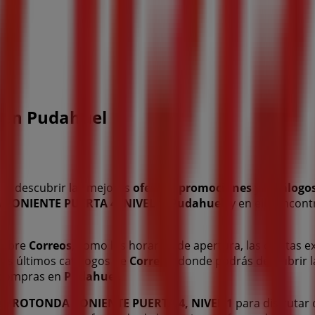
s en Pudahuel
ás descubrir las mejores
ofertas
,
promociones
y
catálogo
PONIENTE PUERTA 4, NIVEL 1
,
Pudahuel
, y en ella enco
 sobre
Correos
, como los horarios de apertura, las ofertas e
los últimos catálogos de
Correos
, donde podrás descubrir 
 compras en
Pudahuel
.
en
ROTONDA PONIENTE PUERTA 4, NIVEL 1
para disfrutar