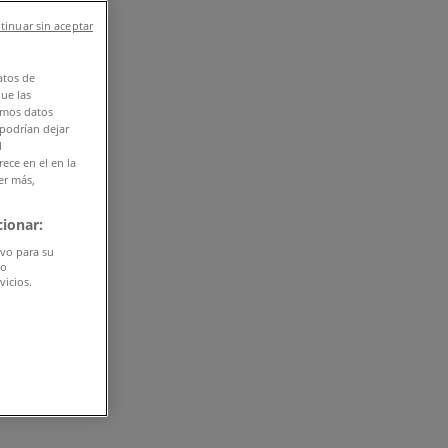
tinuar sin aceptar
atos de
que las
amos datos
 podrían dejar
l
ece en el en la
er más,
ionar:
ivo para su
do
vicios.