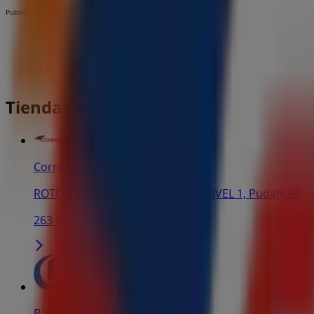
Publicidad
Tiendas más cercanas
Correos
ROTONDA PONIENTE PUERTA 4, NIVEL 1, Pudahuel
263 m
Banco CrediChile