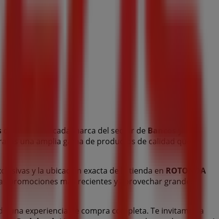
s
de esta destacada marca del sector de
Bancos y
ntrarás una amplia gama de productos de calidad que te
xclusivas y la ubicación exacta de la tienda en
ROTONDA
las promociones más recientes y aprovechar grandes
 de una experiencia de compra completa. Te invitamos a