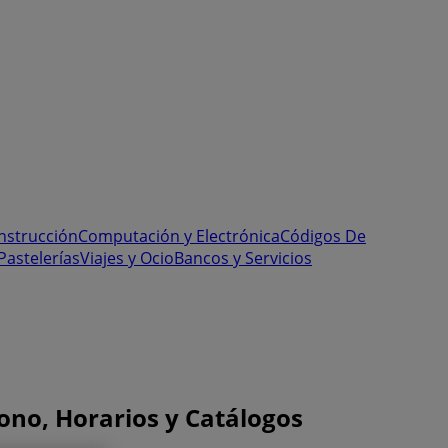
onstrucción
Computación y Electrónica
Códigos De
Pastelerías
Viajes y Ocio
Bancos y Servicios
no, Horarios y Catálogos