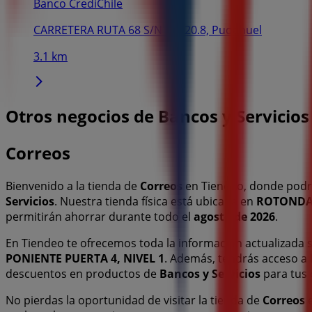
Banco CrediChile
CARRETERA RUTA 68 S/N KM 20.8, Pudahuel
3.1 km
Otros negocios de Bancos y Servicio
Correos
Bienvenido a la tienda de
Correos
en Tiendeo, donde podr
Servicios
. Nuestra tienda física está ubicada en
ROTONDA 
permitirán ahorrar durante todo el
agosto de 2026
.
En Tiendeo te ofrecemos toda la información actualizada
PONIENTE PUERTA 4, NIVEL 1
. Además, tendrás acceso a 
descuentos en productos de
Bancos y Servicios
para tus
No pierdas la oportunidad de visitar la tienda de
Correos