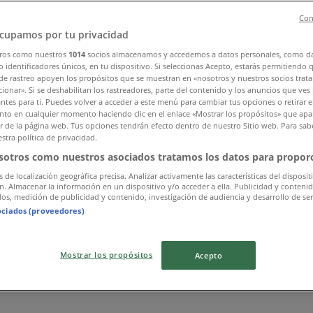
Con
cupamos por tu privacidad
ros como nuestros
1014
socios almacenamos y accedemos a datos personales, como d
 identificadores únicos, en tu dispositivo. Si seleccionas Acepto, estarás permitiendo 
de rastreo apoyen los propósitos que se muestran en «nosotros y nuestros socios trat
ionar». Si se deshabilitan los rastreadores, parte del contenido y los anuncios que ves
antes para ti. Puedes volver a acceder a este menú para cambiar tus opciones o retirar e
to en cualquier momento haciendo clic en el enlace «Mostrar los propósitos» que apar
or de la página web. Tus opciones tendrán efecto dentro de nuestro Sitio web. Para sab
stra política de privacidad.
sotros como nuestros asociados tratamos los datos para proporc
s de localización geográfica precisa. Analizar activamente las características del disposit
ón. Almacenar la información en un dispositivo y/o acceder a ella. Publicidad y conteni
os, medición de publicidad y contenido, investigación de audiencia y desarrollo de ser
ociados (proveedores)
Mostrar los propósitos
Acepto