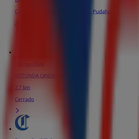
CARRETERA RUTA 68 S/N KM. 7.5, Pudahuel
2.1 km
Correo Chile
ROTONDA ORIENTE, Pudahuel
2.7 km
Cerrado