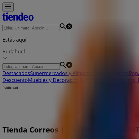
Estás aquí:
Pudahuel
Destacados
Supermercados y Alimentación
Almacenes
Ropa
Descuento
Muebles y Decoración
Farmacias y Salud
Autos,
Publicidad
Tienda Correos | ROTONDA PONIENTE 