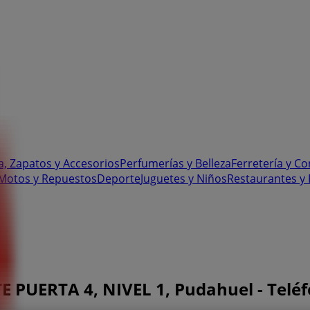
, Zapatos y Accesorios
Perfumerías y Belleza
Ferretería y C
 Motos y Repuestos
Deporte
Juguetes y Niños
Restaurantes y 
PUERTA 4, NIVEL 1, Pudahuel - Teléfo