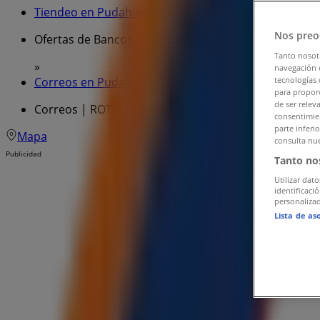
Tiendeo en Pudahuel
»
Nos preo
Ofertas de Bancos y Servicios en Pudahuel
Tanto nosot
»
navegación o
Correos en Pudahuel
»
tecnologías 
para proporc
de ser relev
Correos | ROTONDA PONIENTE PUERTA 4, NIVEL 1
consentimien
parte inferi
Mapa
consulta nue
Publicidad
Tanto no
Utilizar dato
identificaci
personalizad
Lista de as