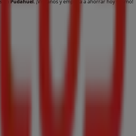
s
en
Pudahuel
. ¡Visítanos y empieza a ahorrar hoy mismo!