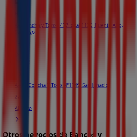
Nike
Av. Concha y Toro 1477 local 1130, Puente Alto,
Santiago
187 m
Flores
Avda. Concha Y Toro Nº1149, San Ignacio
220 m
Abierto
Otros negocios de Bancos y