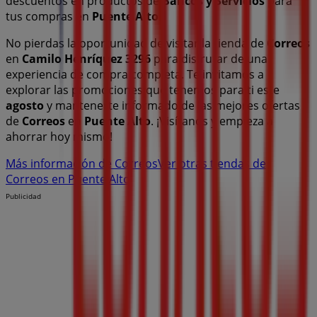
descuentos en productos de
Bancos y Servicios
para
tus compras en
Puente Alto
.
No pierdas la oportunidad de visitar la tienda de
Correos
en
Camilo Henríquez 3296
para disfrutar de una
experiencia de compra completa. Te invitamos a
explorar las promociones que tenemos para ti este
agosto
y mantenerte informado de las mejores ofertas
de
Correos
en
Puente Alto
. ¡Visítanos y empieza a
ahorrar hoy mismo!
Más información de Correos
Ver otras tiendas de
Correos en Puente Alto
Publicidad