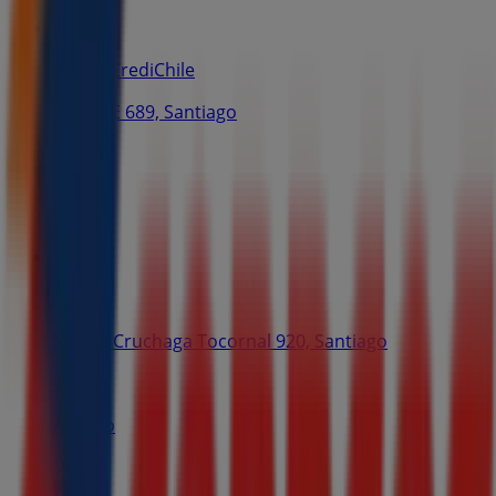
Banco CrediChile
PUENTE 689, Santiago
62 m
BCI
Miguel Cruchaga Tocornal 920, Santiago
168 m
Abierto