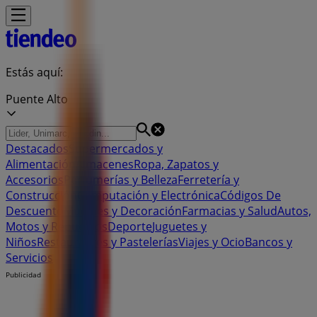
Estás aquí:
Puente Alto
Destacados
Supermercados y
Alimentación
Almacenes
Ropa, Zapatos y
Accesorios
Perfumerías y Belleza
Ferretería y
Construcción
Computación y Electrónica
Códigos De
Descuento
Muebles y Decoración
Farmacias y Salud
Autos,
Motos y Repuestos
Deporte
Juguetes y
Niños
Restaurantes y Pastelerías
Viajes y Ocio
Bancos y
Servicios
Publicidad