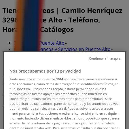
Tienda Correos | Camilo Henríquez
3296, Puente Alto - Teléfono,
Horarios y Catálogos
Tiendeo en Puente Alto
»
Ofertas de Bancos y Servicios en Puente Alto
»
Correos en Puente Alto
»
Continuar sin aceptar
Correos | Camilo Henríquez 3296
Nos preocupamos por tu privacidad
Mapa
Tanto nosotros como nuestros
1014
socios almacenamos y accedemos a
Mapa
datos personales, como datos de navegación o identificadores únicos, en
tu dispositivo. Si seleccionas Acepto, estarás permitiendo que las
tecnologías de rastreo apoyen los propósitos que se muestran en
Estamos a punto de publicar ofertas de Correos
«nosotros y nuestros socios tratamos datos para proporcionar». Si se
deshabilitan los rastreadores, parte del contenido y los anuncios que ves
Publicidad
podrían dejar de ser relevantes para ti. Puedes volver a acceder a este
menú para cambiar tus opciones o retirar el consentimiento en cualquier
momento haciendo clic en el enlace «Mostrar los propósitos» que aparece
en el en la parte inferior de la página web. Tus opciones tendrán efecto
dentro de nuestro Sitio web. Para saber más, consulta nuestra política de