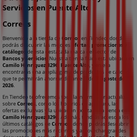
Servicios en Puente Alto
Correos
Bienvenido a la tienda de
Correos
en Tiendeo, donde
podrás descubrir las mejores
ofertas
,
promociones
y
catálogos
de esta destacada marca del sector de
Bancos y Servicios
. Nuestra tienda física está ubicada en
Camilo Henríquez 3296
,
Puente Alto
, y en ella
encontrarás una amplia gama de productos de calidad
que te permitirán ahorrar durante todo el
agosto de
2026
.
En Tiendeo te ofrecemos toda la información actualizada
sobre
Correos
, como los horarios de apertura, las
ofertas exclusivas y la ubicación exacta de la tienda en
Camilo Henríquez 3296
. Además, tendrás acceso a los
últimos catálogos de
Correos
, donde podrás descubrir
las promociones más recientes y aprovechar grandes