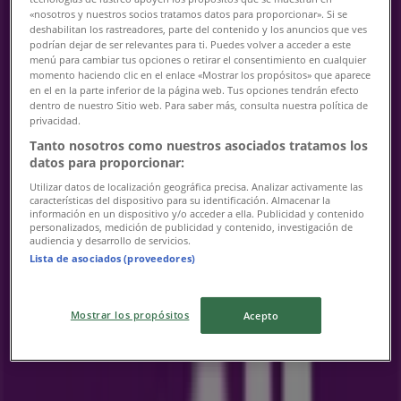
«nosotros y nuestros socios tratamos datos para proporcionar». Si se
deshabilitan los rastreadores, parte del contenido y los anuncios que ves
WOM
podrían dejar de ser relevantes para ti. Puedes volver a acceder a este
menú para cambiar tus opciones o retirar el consentimiento en cualquier
Moneda 1110-1114, Santiago
momento haciendo clic en el enlace «Mostrar los propósitos» que aparece
en el en la parte inferior de la página web. Tus opciones tendrán efecto
dentro de nuestro Sitio web. Para saber más, consulta nuestra política de
1.9 km
privacidad.
Cerrado
Tanto nosotros como nuestros asociados tratamos los
datos para proporcionar:
Utilizar datos de localización geográfica precisa. Analizar activamente las
características del dispositivo para su identificación. Almacenar la
información en un dispositivo y/o acceder a ella. Publicidad y contenido
personalizados, medición de publicidad y contenido, investigación de
WOM
audiencia y desarrollo de servicios.
Lista de asociados (proveedores)
Moneda 957, Santiago
1.9 km
Mostrar los propósitos
Acepto
Cerrado