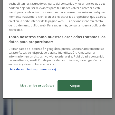
deshabilitan los rastreadores, parte del contenido y los anuncios que ves
podrían dejar de ser relevantes para ti. Puedes volver a acceder a este
Santa Maria De Manquehue 6796, Vitacura
menú para cambiar tus opciones o retirar el consentimiento en cualquier
momento haciendo clic en el enlace «Mostrar los propósitos» que aparece
787 m
en el en la parte inferior de la página web. Tus opciones tendrán efecto
dentro de nuestro Sitio web. Para saber más, consulta nuestra política de
privacidad.
Tanto nosotros como nuestros asociados tratamos los
datos para proporcionar:
Banco de Chile
Utilizar datos de localización geográfica precisa. Analizar activamente las
características del dispositivo para su identificación. Almacenar la
Av Vitacura 8042, Vitacura
información en un dispositivo y/o acceder a ella. Publicidad y contenido
personalizados, medición de publicidad y contenido, investigación de
1.1 km
audiencia y desarrollo de servicios.
Lista de asociados (proveedores)
Mostrar los propósitos
Acepto
Banco de Chile
Av. Vitacura 3568 Local 1, Vitacura
1.4 km