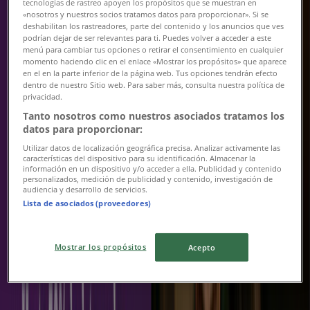
tecnologías de rastreo apoyen los propósitos que se muestran en
Publicidad
«nosotros y nuestros socios tratamos datos para proporcionar». Si se
deshabilitan los rastreadores, parte del contenido y los anuncios que ves
podrían dejar de ser relevantes para ti. Puedes volver a acceder a este
menú para cambiar tus opciones o retirar el consentimiento en cualquier
momento haciendo clic en el enlace «Mostrar los propósitos» que aparece
en el en la parte inferior de la página web. Tus opciones tendrán efecto
dentro de nuestro Sitio web. Para saber más, consulta nuestra política de
privacidad.
Tanto nosotros como nuestros asociados tratamos los
datos para proporcionar:
Utilizar datos de localización geográfica precisa. Analizar activamente las
características del dispositivo para su identificación. Almacenar la
información en un dispositivo y/o acceder a ella. Publicidad y contenido
personalizados, medición de publicidad y contenido, investigación de
audiencia y desarrollo de servicios.
{"numCatalogs":0}
Lista de asociados (proveedores)
Horarios y direcciones Correos
Mostrar los propósitos
Acepto
Correos