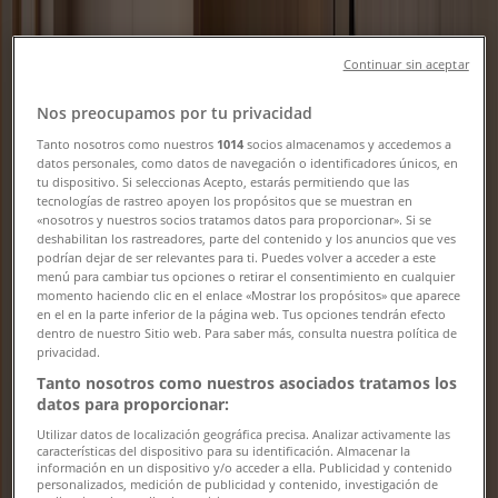
Categoría:
Ferretería y Construcción
Continuar sin aceptar
Oferta más reciente:
24-12-2026
Nos preocupamos por tu privacidad
Tanto nosotros como nuestros
1014
socios almacenamos y accedemos a
datos personales, como datos de navegación o identificadores únicos, en
tu dispositivo. Si seleccionas Acepto, estarás permitiendo que las
tecnologías de rastreo apoyen los propósitos que se muestran en
«nosotros y nuestros socios tratamos datos para proporcionar». Si se
Dabed
deshabilitan los rastreadores, parte del contenido y los anuncios que ves
podrían dejar de ser relevantes para ti. Puedes volver a acceder a este
Nuestras mejores gangas
menú para cambiar tus opciones o retirar el consentimiento en cualquier
momento haciendo clic en el enlace «Mostrar los propósitos» que aparece
en el en la parte inferior de la página web. Tus opciones tendrán efecto
Vence el 31-12
dentro de nuestro Sitio web. Para saber más, consulta nuestra política de
privacidad.
Tanto nosotros como nuestros asociados tratamos los
datos para proporcionar:
Dabed
Utilizar datos de localización geográfica precisa. Analizar activamente las
características del dispositivo para su identificación. Almacenar la
información en un dispositivo y/o acceder a ella. Publicidad y contenido
Ofertas Dabed
personalizados, medición de publicidad y contenido, investigación de