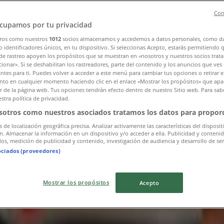
Con
cupamos por tu privacidad
ros como nuestros
1012
socios almacenamos y accedemos a datos personales, como d
encia
»
 identificadores únicos, en tu dispositivo. Si seleccionas Acepto, estarás permitiendo 
de rastreo apoyen los propósitos que se muestran en «nosotros y nuestros socios trat
ionar». Si se deshabilitan los rastreadores, parte del contenido y los anuncios que ves
antes para ti. Puedes volver a acceder a este menú para cambiar tus opciones o retirar e
to en cualquier momento haciendo clic en el enlace «Mostrar los propósitos» que apar
l en Providencia
or de la página web. Tus opciones tendrán efecto dentro de nuestro Sitio web. Para sab
stra política de privacidad.
sotros como nuestros asociados tratamos los datos para proporc
s de localización geográfica precisa. Analizar activamente las características del disposit
ón. Almacenar la información en un dispositivo y/o acceder a ella. Publicidad y conteni
os, medición de publicidad y contenido, investigación de audiencia y desarrollo de ser
ociados (proveedores)
Mostrar los propósitos
Acepto