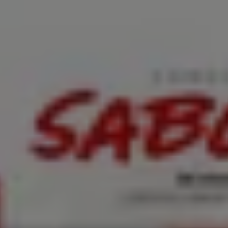
, Zapatos y Accesorios
Perfumerías y Belleza
Ferretería y C
 Motos y Repuestos
Deporte
Juguetes y Niños
Restaurantes y 
tálogos y Promociones