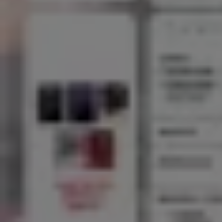
Servipag
1 Sur Nº 1537 Local 004 - 005, Talca (Maule)
4.3 km
Servipag en Talca (Maule) — Ver tiendas, teléfonos y direc
Otros Catálogos de Bancos y Servicio
Banco Estado