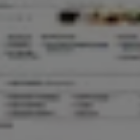
ciones
s en Talca (Maule)