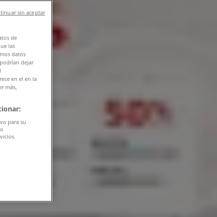
tinuar sin aceptar
atos de
que las
amos datos
 podrían dejar
l
ece en el en la
er más,
ionar:
ivo para su
do
vicios.