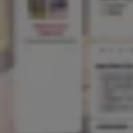
Servipag
El Arenal N° 411, Talca (Maule)
2.3 km
Servipag
Av. 4 Norte N° 1530, interior supermercado Tottus, T
2.4 km
Servipag
Av. Colín Nº 0240, Talca (Maule)
4.3 km