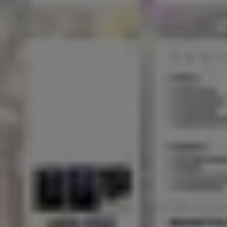
Estamos a punto de publicar ofertas de Servipag
Publicidad
{"numCatalogs":0}
Horarios y direcciones Servipag
Servipag
Dos Sur N° 1659, Talca (Maule)
804 m