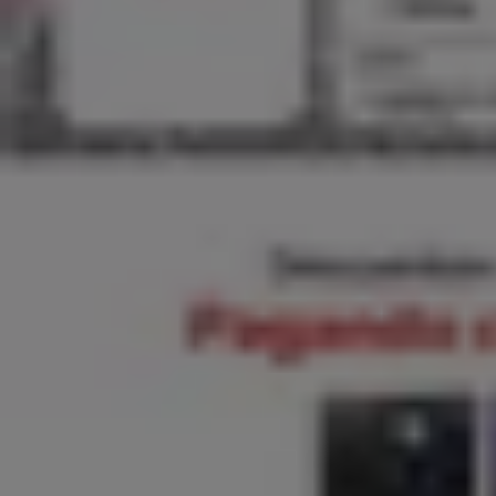
Ofertas exclusivos!
Vence el 19-08
Talca (Maule)
Banco Internacional
Ofertas exclusivos!
Los Heroes
20% de descuento!
Vence el 17-08
Talca (Maule)