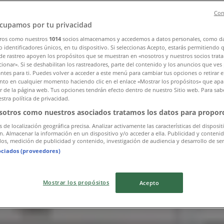
Con
cupamos por tu privacidad
ros como nuestros
1014
socios almacenamos y accedemos a datos personales, como d
 identificadores únicos, en tu dispositivo. Si seleccionas Acepto, estarás permitiendo 
de rastreo apoyen los propósitos que se muestran en «nosotros y nuestros socios trat
ionar». Si se deshabilitan los rastreadores, parte del contenido y los anuncios que ves
antes para ti. Puedes volver a acceder a este menú para cambiar tus opciones o retirar e
to en cualquier momento haciendo clic en el enlace «Mostrar los propósitos» que apar
 Talca (Maule)
or de la página web. Tus opciones tendrán efecto dentro de nuestro Sitio web. Para sab
stra política de privacidad.
sotros como nuestros asociados tratamos los datos para proporc
s de localización geográfica precisa. Analizar activamente las características del disposit
ón. Almacenar la información en un dispositivo y/o acceder a ella. Publicidad y conteni
os, medición de publicidad y contenido, investigación de audiencia y desarrollo de ser
ociados (proveedores)
Mostrar los propósitos
Acepto