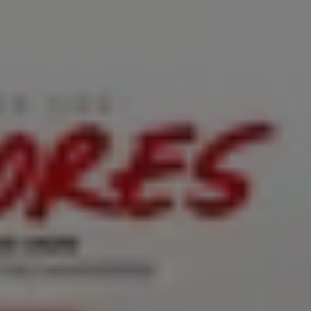
onstrucción
Computación y Electrónica
Códigos De
Pastelerías
Viajes y Ocio
Bancos y Servicios