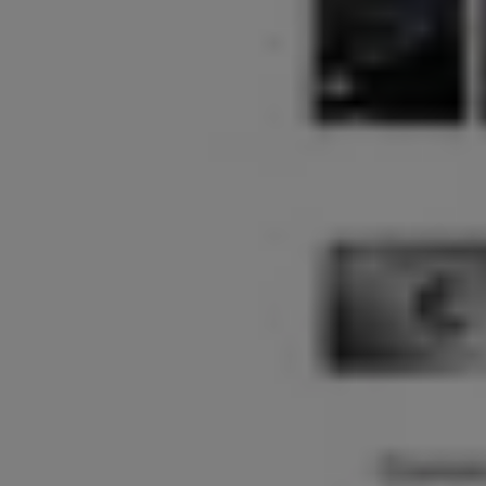
Banco Falabella
Hasta 50% dcto!
Vence el 17-08
Talca (Maule)
-5 días
Banco Security
Hasta 50% de dcto!
Vence el 14-08
Talca (Maule)
Banco de Chile
30% dto.
Vence el 31-12
Talca (Maule)