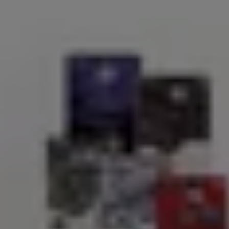
Estás aquí:
Talca (Maule)
Destacados
Supermercados y Alimentación
Almacenes
Ropa
Descuento
Muebles y Decoración
Farmacias y Salud
Autos,
Publicidad
Servipag Talca (Maule) - Ofertas, Ca