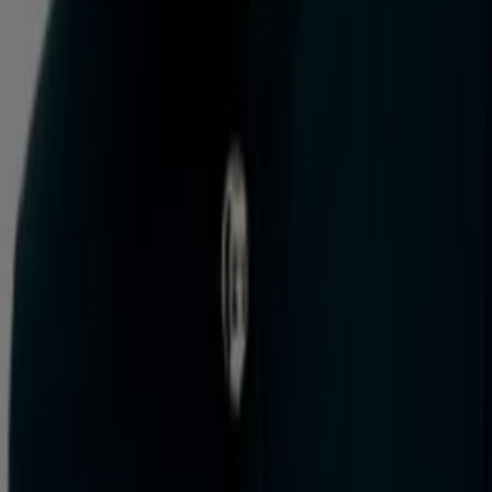
Florida
Maipú
Valparaíso
Puerto Montt
Rancagua
Vitacura
Talca (Maule)
Puente Alto
Ver más ciudades
¿Buscas las mejores marcas de ropa? ¿Quieres
concentrar tus compras en un solo lugar? Con Tiendeo,
puedes hacelo, ya que cuenta con toda la información de
las tiendas por departamentos
o
multitiendas
. Estas
brindan a sus clientes la posibilidad de realizar un paseo
de compras completo por sus instalaciones. Allí
encontrarás de todo. Bajo un mismo techo, es posible
hallar
electrodomésticos
,
ropa
para hombres, mujeres y
niños,
artículos deportivos
,
libros
, artículos de
decoración
, música,
tecnología
y una gran cantidad de
cosas. Además, la mayoría de este tipo de
grandes
tiendas en Chile
posee bares o restaurantes para hacer
una pausa durante o luego de las compras, lo que las
convierte en un paseo completo.
Ir a ofertas de Almacenes
Publicidad