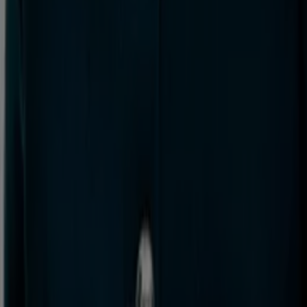
Trabaja con nosotros
Contáctanos
Contacto comercial y de marketing
Tienda mal colocada en el mapa
Notificar un folleto
¿Encontraste un problema en la web o en la
aplicación?
Índices
Marcas
Marcas locales
Negocios
Negocios cercanos
Productos