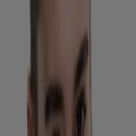
Estás aquí:
Valparaíso
Destacados
Supermercados y
Alimentación
Almacenes
Ropa, Zapatos y
Accesorios
Perfumerías y Belleza
Ferretería y
Construcción
Computación y Electrónica
Códigos De
Descuento
Muebles y Decoración
Farmacias y Salud
Autos,
Motos y Repuestos
Deporte
Juguetes y
Niños
Restaurantes y Pastelerías
Viajes y Ocio
Bancos y
Servicios
Publicidad