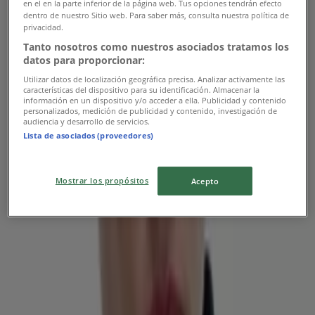
Falabella
en el en la parte inferior de la página web. Tus opciones tendrán efecto
dentro de nuestro Sitio web. Para saber más, consulta nuestra política de
privacidad.
Ofertas exclusivas para nuestros clientes
Tanto nosotros como nuestros asociados tratamos los
datos para proporcionar:
Vence el 21-08
Valparaíso
Nuevo
Utilizar datos de localización geográfica precisa. Analizar activamente las
características del dispositivo para su identificación. Almacenar la
información en un dispositivo y/o acceder a ella. Publicidad y contenido
personalizados, medición de publicidad y contenido, investigación de
audiencia y desarrollo de servicios.
Falabella
Lista de asociados (proveedores)
Ofertas y promociones actuales
Mostrar los propósitos
Acepto
Vence el 21-08
Valparaíso
Nuevo
Falabella
Nuestras mejores ofertas para ti