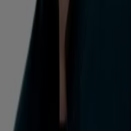
Catálogos de Almacenes en
Valparaíso
Volantes y las mejores ofertas en
Valparaíso
celulares
iPhone
carnes
televisores
cerámica
piso
petardos
notebook
piso flotante
neumáticos
Almacenes en otras ciudades
Santiago
Las Condes
Viña del Mar
Providencia
Concepción
Antofagasta
Temuco
La Serena
La