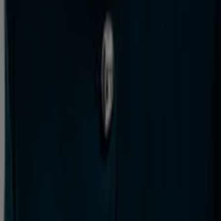
Tiendeo forma parte de Shopfully, la empresa
tecnológica que está reinventando las compras locales
en todo el mundo.
Tiendeo
¿Qué hacemos?
Soluciones para empresas
Noticias y prensa