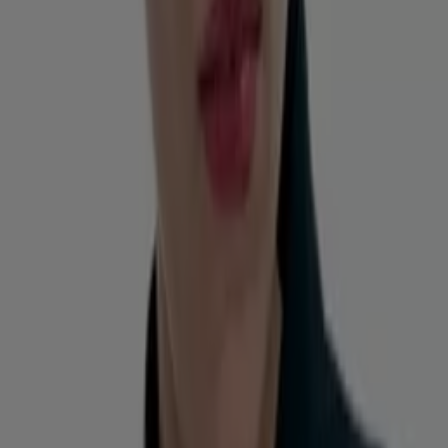
Vence el 20-08
Valparaíso
Publicidad
Nuevo
Falabella
Descuentos y promociones