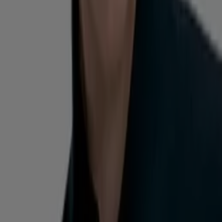
Vence el 20-08
Valparaíso
Nuevo
Falabella
Ofertas Falabella
Vence el 20-08
Valparaíso
Ver más
Publicidad