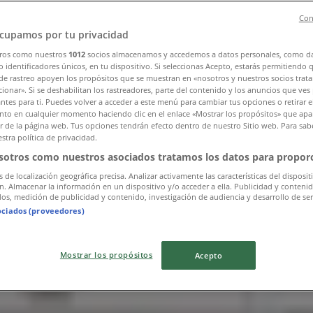
Con
cupamos por tu privacidad
ros como nuestros
1012
socios almacenamos y accedemos a datos personales, como d
 identificadores únicos, en tu dispositivo. Si seleccionas Acepto, estarás permitiendo 
de rastreo apoyen los propósitos que se muestran en «nosotros y nuestros socios trat
ionar». Si se deshabilitan los rastreadores, parte del contenido y los anuncios que ves
antes para ti. Puedes volver a acceder a este menú para cambiar tus opciones o retirar e
to en cualquier momento haciendo clic en el enlace «Mostrar los propósitos» que apar
e en Valparaíso
or de la página web. Tus opciones tendrán efecto dentro de nuestro Sitio web. Para sab
stra política de privacidad.
sotros como nuestros asociados tratamos los datos para proporc
s de localización geográfica precisa. Analizar activamente las características del disposit
ón. Almacenar la información en un dispositivo y/o acceder a ella. Publicidad y conteni
os, medición de publicidad y contenido, investigación de audiencia y desarrollo de ser
ociados (proveedores)
Mostrar los propósitos
Acepto