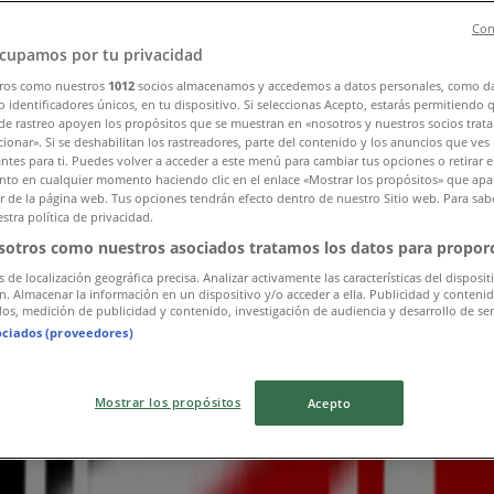
Con
cupamos por tu privacidad
ros como nuestros
1012
socios almacenamos y accedemos a datos personales, como d
 identificadores únicos, en tu dispositivo. Si seleccionas Acepto, estarás permitiendo 
de rastreo apoyen los propósitos que se muestran en «nosotros y nuestros socios trat
ionar». Si se deshabilitan los rastreadores, parte del contenido y los anuncios que ves
antes para ti. Puedes volver a acceder a este menú para cambiar tus opciones o retirar e
to en cualquier momento haciendo clic en el enlace «Mostrar los propósitos» que apar
n Vitacura
or de la página web. Tus opciones tendrán efecto dentro de nuestro Sitio web. Para sab
stra política de privacidad.
sotros como nuestros asociados tratamos los datos para proporc
s de localización geográfica precisa. Analizar activamente las características del disposit
ón. Almacenar la información en un dispositivo y/o acceder a ella. Publicidad y conteni
os, medición de publicidad y contenido, investigación de audiencia y desarrollo de ser
ociados (proveedores)
Mostrar los propósitos
Acepto