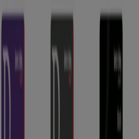
Estás aquí:
Antofagasta
Destacados
Supermercados y
Alimentación
Almacenes
Ropa, Zapatos y
Accesorios
Perfumerías y Belleza
Ferretería y
Construcción
Computación y Electrónica
Códigos De
Descuento
Muebles y Decoración
Farmacias y Salud
Autos,
Motos y Repuestos
Deporte
Juguetes y
Niños
Restaurantes y Pastelerías
Viajes y Ocio
Bancos y
Servicios
Publicidad