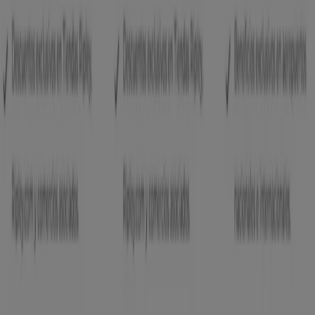
Tiendeo
¿Qué hacemos?
Soluciones para empresas
Noticias y prensa
Trabaja con nosotros
Contáctanos
Contacto comercial y de marketing
Tienda mal colocada en el mapa
Notificar un folleto
¿Encontraste un problema en la web o en la
aplicación?
Índices