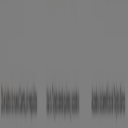
Bienvenido a Tiendeo, tu mejor opción para encontrar
no solo las mejores
ofertas
,
catálogos
y
promociones
,
sino también para descubrir las tiendas más destacadas
en
Antofagasta
. Durante el mes de
agosto de 2026
, en
nuestra plataforma podrás conocer tanto las últimas
novedades de
Banco Ripley
, una de las marcas más
reconocidas, como la ubicación y detalles de las tiendas
más cercanas en
Antofagasta
.
En Tiendeo, no solo tendrás acceso a
promociones
y
descuentos, sino también a información sobre las
tiendas físicas de tu ciudad. Explora los catálogos de
Banco Ripley
, encuentra las tiendas en
Antofagasta
y
descubre los productos con grandes descuentos para
ahorrar en tus compras este
agosto
. Además, te
mantenemos al tanto de las ubicaciones exactas,
horarios de atención y todos los detalles necesarios para
que puedas disfrutar de una experiencia de compra
completa en
Antofagasta
.
No pierdas la oportunidad de aprovechar las
ofertas
de