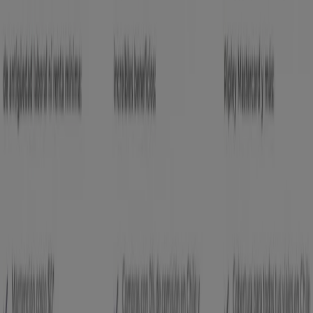
Banco Ripley
en las tiendas de
Antofagasta
y mantente
actualizado con los mejores precios durante
agosto de
2026
. En Tiendeo, siempre encontrarás las mejores
tiendas y opciones de compra en
Antofagasta
. ¡Empieza
a explorar las tiendas y promociones que tenemos para
ti ahora mismo!
Publicidad