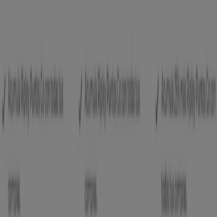
Marcas
Marcas locales
Negocios
Negocios cercanos
Productos
Productos locales
Ciudades
Descargar la app Tiendeo
Copyright © Tiendeo ® 2026 · Shopfully Marketing S.L.U. –
Palau de Mar – 08039 Barcelona, Spain