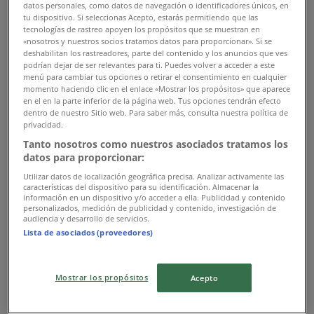
Lunes
datos personales, como datos de navegación o identificadores únicos, en
tu dispositivo. Si seleccionas Acepto, estarás permitiendo que las
08:00 - 20:30
tecnologías de rastreo apoyen los propósitos que se muestran en
Martes
«nosotros y nuestros socios tratamos datos para proporcionar». Si se
08:00 - 20:30
deshabilitan los rastreadores, parte del contenido y los anuncios que ves
podrían dejar de ser relevantes para ti. Puedes volver a acceder a este
Miércoles
menú para cambiar tus opciones o retirar el consentimiento en cualquier
08:00 - 20:30
momento haciendo clic en el enlace «Mostrar los propósitos» que aparece
Jueves
en el en la parte inferior de la página web. Tus opciones tendrán efecto
08:00 - 20:30
dentro de nuestro Sitio web. Para saber más, consulta nuestra política de
privacidad.
Viernes
Tanto nosotros como nuestros asociados tratamos los
08:00 - 20:30
datos para proporcionar:
Sábado
08:30 - 20:30
Utilizar datos de localización geográfica precisa. Analizar activamente las
características del dispositivo para su identificación. Almacenar la
información en un dispositivo y/o acceder a ella. Publicidad y contenido
Mapa
232848230
personalizados, medición de publicidad y contenido, investigación de
audiencia y desarrollo de servicios.
Abierto
Hasta las 18:30
Lista de asociados (proveedores)
Mostrar los propósitos
Acepto
Domingo
09:00 - 18:30
Lunes