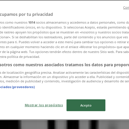
Con
cupamos por tu privacidad
ros como nuestros
1014
socios almacenamos y accedemos a datos personales, como d
 identificadores únicos, en tu dispositivo. Si seleccionas Acepto, estarás permitiendo 
de rastreo apoyen los propósitos que se muestran en «nosotros y nuestros socios trat
ionar». Si se deshabilitan los rastreadores, parte del contenido y los anuncios que ves
antes para ti. Puedes volver a acceder a este menú para cambiar tus opciones o retirar e
to en cualquier momento haciendo clic en el enlace «Mostrar los propósitos» que apar
or de la página web. Tus opciones tendrán efecto dentro de nuestro Sitio web. Para sab
stra política de privacidad.
sotros como nuestros asociados tratamos los datos para proporc
s de localización geográfica precisa. Analizar activamente las características del disposit
ón. Almacenar la información en un dispositivo y/o acceder a ella. Publicidad y conteni
os, medición de publicidad y contenido, investigación de audiencia y desarrollo de ser
ociados (proveedores)
Mostrar los propósitos
Acepto