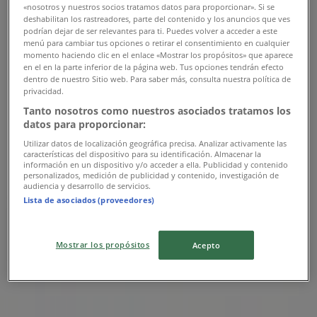
09:00 - 17:00
«nosotros y nuestros socios tratamos datos para proporcionar». Si se
deshabilitan los rastreadores, parte del contenido y los anuncios que ves
Martes
podrían dejar de ser relevantes para ti. Puedes volver a acceder a este
09:00 - 17:00
menú para cambiar tus opciones o retirar el consentimiento en cualquier
Miércoles
momento haciendo clic en el enlace «Mostrar los propósitos» que aparece
09:00 - 17:00
en el en la parte inferior de la página web. Tus opciones tendrán efecto
dentro de nuestro Sitio web. Para saber más, consulta nuestra política de
Jueves
privacidad.
09:00 - 17:00
Tanto nosotros como nuestros asociados tratamos los
Viernes
datos para proporcionar:
09:00 - 16:00
Utilizar datos de localización geográfica precisa. Analizar activamente las
Sábado
características del dispositivo para su identificación. Almacenar la
información en un dispositivo y/o acceder a ella. Publicidad y contenido
Cerrado
personalizados, medición de publicidad y contenido, investigación de
audiencia y desarrollo de servicios.
Mapa
Lista de asociados (proveedores)
Cerrado
Mostrar los propósitos
Acepto
Domingo
Cerrado