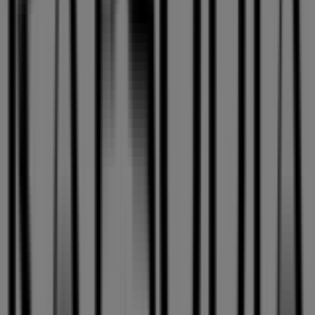
catálogos
y
promociones
. Durante el mes de
agosto de
2026
, te invitamos a explorar las tiendas de
Rapsodia
,
una de las marcas más reconocidas en el sector de
Ropa, Zapatos y Accesorios
, y aprovechar sus últimas
novedades y descuentos.
En Tiendeo, te ofrecemos una guía completa de todas las
tiendas físicas de
Rapsodia
, facilitándote la información
sobre ubicaciones, horarios de atención y detalles
importantes para una experiencia de compra cómoda.
Además, podrás acceder a
promociones
exclusivas y
descubrir los productos con los mayores descuentos
disponibles durante este
agosto
.
No te pierdas las
ofertas
de
Rapsodia
y mantente
actualizado con los mejores precios y promociones
disponibles en todas sus tiendas durante
agosto de
2026
. ¡Empieza a explorar todas las tiendas de
Rapsodia
y descubre las promociones que hemos preparado para
ti!