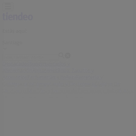
Estás aquí:
Santiago
Destacados
Supermercados y
Alimentación
Almacenes
Ropa, Zapatos y
Accesorios
Perfumerías y Belleza
Ferretería y
Construcción
Computación y Electrónica
Códigos De
Descuento
Muebles y Decoración
Farmacias y Salud
Autos,
Motos y Repuestos
Deporte
Juguetes y
Niños
Restaurantes y Pastelerías
Viajes y Ocio
Bancos y
Servicios
Publicidad