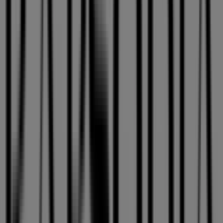
Estamos a punto de publicar ofertas de Rapsodia
Otros negocios de Ropa, Zapatos y
Accesorios
Rapsodia, todas las ofertas a tu
alcance
Bienvenido a Tiendeo, el lugar ideal para descubrir todas
las tiendas de
Rapsodia
y acceder a sus
ofertas
,