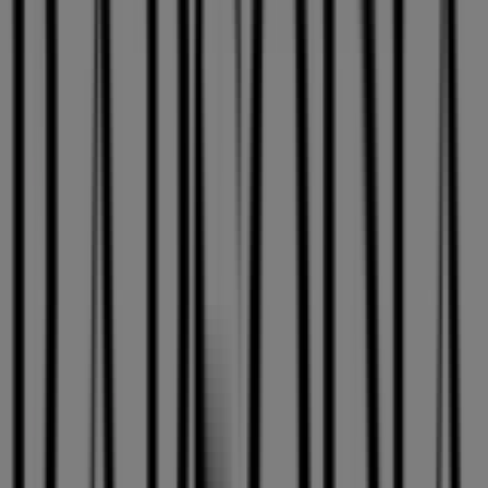
Rapsodia
Av. Kennedy 5413, Los condes, Vitacura
Abierto
Rapsodia
Nueva Costanera 3900, local 1034, Vitacura,
Vitacura
Abierto
Publicidad