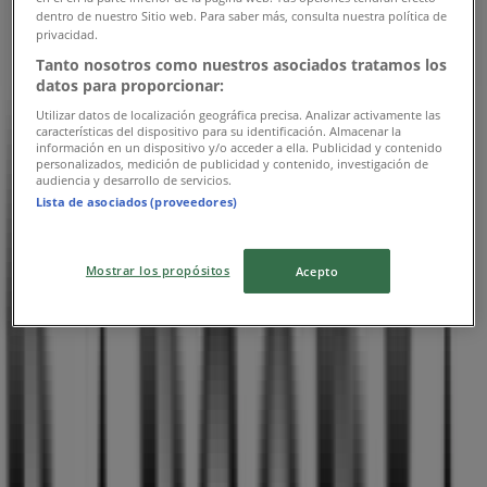
dentro de nuestro Sitio web. Para saber más, consulta nuestra política de
privacidad.
Tanto nosotros como nuestros asociados tratamos los
Rapsodia
datos para proporcionar:
Utilizar datos de localización geográfica precisa. Analizar activamente las
Av. Presidente Kennedy 9001, Las condes, Las
características del dispositivo para su identificación. Almacenar la
Condes
información en un dispositivo y/o acceder a ella. Publicidad y contenido
personalizados, medición de publicidad y contenido, investigación de
audiencia y desarrollo de servicios.
Abierto
Lista de asociados (proveedores)
Mostrar los propósitos
Acepto
Rapsodia
San Ignacio 500 local 37ª, Quilicura, Quilicura
Abierto