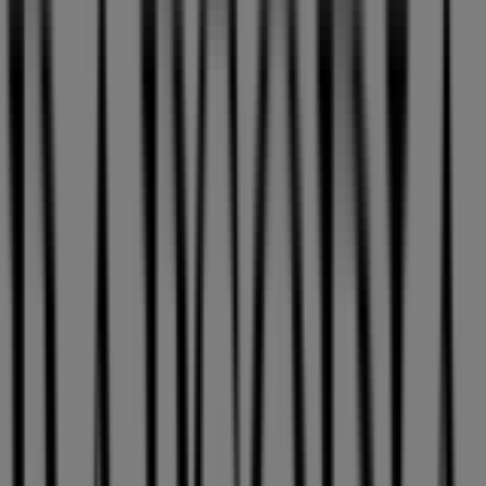
Rapsodia
Av. La Dehesa 1445, local 2029, Lo Barnechea, Lo
Barnechea
Abierto
Publicidad