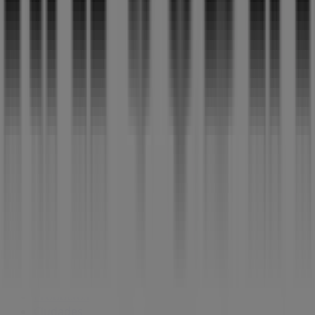
Noticias y prensa
Trabaja con nosotros
Contáctanos
Contacto comercial y de marketing
Tienda mal colocada en el mapa
Notificar un folleto
¿Encontraste un problema en la web o en la
aplicación?
Índices
Marcas
Negocios
Productos
Ciudades