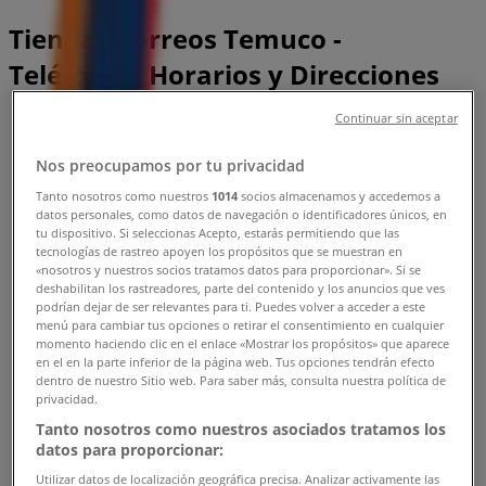
Tiendas Correos Temuco -
Teléfonos, Horarios y Direcciones
Continuar sin aceptar
Tiendeo en Temuco
»
Ofertas de Bancos y Servicios en Temuco
»
Nos preocupamos por tu privacidad
Correos en Temuco
»
Tanto nosotros como nuestros
1014
socios almacenamos y accedemos a
Tiendas de Correos en Temuco
datos personales, como datos de navegación o identificadores únicos, en
tu dispositivo. Si seleccionas Acepto, estarás permitiendo que las
tecnologías de rastreo apoyen los propósitos que se muestran en
«nosotros y nuestros socios tratamos datos para proporcionar». Si se
deshabilitan los rastreadores, parte del contenido y los anuncios que ves
Correos
podrían dejar de ser relevantes para ti. Puedes volver a acceder a este
menú para cambiar tus opciones o retirar el consentimiento en cualquier
PORTALES 801, Temuco
momento haciendo clic en el enlace «Mostrar los propósitos» que aparece
en el en la parte inferior de la página web. Tus opciones tendrán efecto
744 m
dentro de nuestro Sitio web. Para saber más, consulta nuestra política de
privacidad.
Cerrado
Tanto nosotros como nuestros asociados tratamos los
datos para proporcionar:
Utilizar datos de localización geográfica precisa. Analizar activamente las