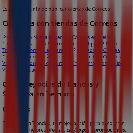
Estamos a punto de publicar ofertas de Correos
Ciudades con tiendas de Correos
Correos en Nueva Imperial
Correos en Freire
Correos en Lautaro
Correos en Pitrufquén
Correos en
Traiguén
Correos en Carahue
Correos en Gorbea
Correos en Victoria
Correos en Loncoche
Correos en
Villarrica
Correos en Curacautín
Correos en Collipulli
Ver más ciudades
Otros negocios de Bancos y
Servicios en Temuco
Correos
Bienvenido a Tiendeo, tu mejor opción para encontrar
no solo las mejores
ofertas
,
catálogos
y
promociones
,