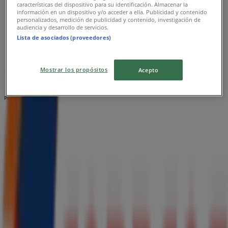
características del dispositivo para su identificación. Almacenar la
información en un dispositivo y/o acceder a ella. Publicidad y contenido
Correos
personalizados, medición de publicidad y contenido, investigación de
audiencia y desarrollo de servicios.
AV. ALEMANIA 0671, LOCAL 1061, Temuco
Lista de asociados (proveedores)
1.3 km
Mostrar los propósitos
Acepto
Publicidad