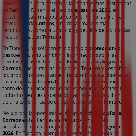
sino también para descubrir las tiendas más destacadas
en
Temuco
. Durante el mes de
agosto de 2026
, en
nuestra plataforma podrás conocer tanto las últimas
novedades de
Correos
, una de las marcas más
reconocidas, como la ubicación y detalles de las tiendas
más cercanas en
Temuco
.
En Tiendeo, no solo tendrás acceso a
promociones
y
descuentos, sino también a información sobre las
tiendas físicas de tu ciudad. Explora los catálogos de
Correos
, encuentra las tiendas en
Temuco
y descubre
los productos con grandes descuentos para ahorrar en
tus compras este
agosto
. Además, te mantenemos al
tanto de las ubicaciones exactas, horarios de atención y
todos los detalles necesarios para que puedas disfrutar
de una experiencia de compra completa en
Temuco
.
No pierdas la oportunidad de aprovechar las
ofertas
de
Correos
en las tiendas de
Temuco
y mantente
actualizado con los mejores precios durante
agosto de
2026
. En Tiendeo, siempre encontrarás las mejores