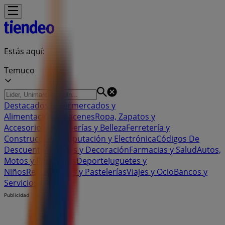
Estás aquí:
Temuco
Destacados
Supermercados y
Alimentación
Almacenes
Ropa, Zapatos y
Accesorios
Perfumerías y Belleza
Ferretería y
Construcción
Computación y Electrónica
Códigos De
Descuento
Muebles y Decoración
Farmacias y Salud
Autos,
Motos y Repuestos
Deporte
Juguetes y
Niños
Restaurantes y Pastelerías
Viajes y Ocio
Bancos y
Servicios
Publicidad