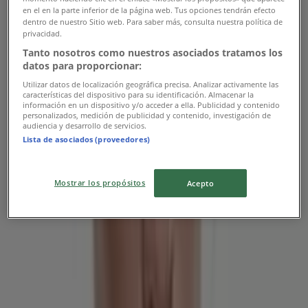
en el en la parte inferior de la página web. Tus opciones tendrán efecto
dentro de nuestro Sitio web. Para saber más, consulta nuestra política de
privacidad.
Ripley
Tanto nosotros como nuestros asociados tratamos los
Descuentos y promociones
datos para proporcionar:
Utilizar datos de localización geográfica precisa. Analizar activamente las
Vence el 20-08
4.2 km - Huechuraba
características del dispositivo para su identificación. Almacenar la
información en un dispositivo y/o acceder a ella. Publicidad y contenido
Nuevo
personalizados, medición de publicidad y contenido, investigación de
audiencia y desarrollo de servicios.
Lista de asociados (proveedores)
Ripley
Mostrar los propósitos
Acepto
Promociones actuales
Vence el 20-08
4.2 km - Huechuraba
Nuevo
Ripley