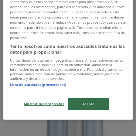
«nosotros y nuestros socios tratamos datos para proporcionar». Si se
Cachantun - Agua
deshabilitan los rastreadores, parte del contenido y los anuncios que ves
podrían dejar de ser relevantes para ti. Puedes volver a acceder a este
menú para cambiar tus opciones o retirar el consentimiento en cualquier
momento haciendo clic en el enlace «Mostrar los propósitos» que aparece
en el en la parte inferior de la página web. Tus opciones tendrán efecto
dentro de nuestro Sitio web. Para saber más, consulta nuestra política de
Alvi
privacidad.
Tanto nosotros como nuestros asociados tratamos los
$ 860.00
datos para proporcionar:
Utilizar datos de localización geográfica precisa. Analizar activamente las
características del dispositivo para su identificación. Almacenar la
Ver
información en un dispositivo y/o acceder a ella. Publicidad y contenido
personalizados, medición de publicidad y contenido, investigación de
$ 860.00
audiencia y desarrollo de servicios.
Lista de asociados (proveedores)
Cachantun - Agua
Mostrar los propósitos
Acepto
Alvi
$ 860.00