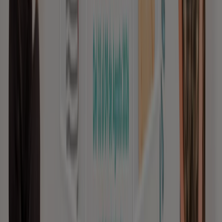
Noticias y prensa
Trabaja con nosotros
Contáctanos
Contacto comercial y de marketing
Tienda mal colocada en el mapa
Notificar un folleto
¿Encontraste un problema en la web o en la
aplicación?
Índices
Marcas
Marcas locales
Negocios
Negocios cercanos