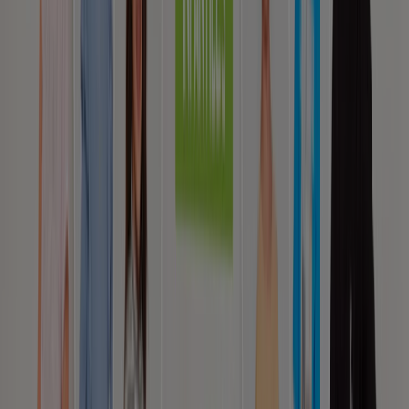
Catálogos de Ropa, Zapatos y
Accesorios en Rancagua
Volantes y las mejores ofertas en
Rancagua
celulares
iPhone
carnes
televisores
cerámica
piso
petardos
notebook
piso flotante
neumáticos
Ropa, Zapatos y Accesorios en otras
ciudades