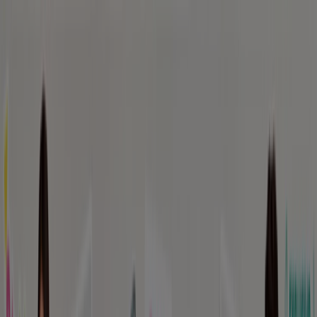
Estás aquí:
Rancagua
Destacados
Supermercados y
Alimentación
Almacenes
Ropa, Zapatos y
Accesorios
Perfumerías y Belleza
Ferretería y
Construcción
Computación y Electrónica
Códigos De
Descuento
Muebles y Decoración
Farmacias y Salud
Autos,
Motos y Repuestos
Deporte
Juguetes y
Niños
Restaurantes y Pastelerías
Viajes y Ocio
Bancos y
Servicios
Publicidad