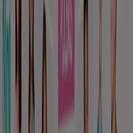
Vence el 21-08
Rancagua
Publicidad
Nuevo
Bata
Hasta 60% dcto!