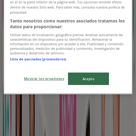
Family Shop
en el en la parte inferior de la página web. Tus opciones tendrán efecto
dentro de nuestro Sitio web. Para saber más, consulta nuestra política de
privacidad.
Nuestras mejores ofertas para ti
Tanto nosotros como nuestros asociados tratamos los
datos para proporcionar:
Vence mañana
Rancagua
Nuevo
Utilizar datos de localización geográfica precisa. Analizar activamente las
características del dispositivo para su identificación. Almacenar la
información en un dispositivo y/o acceder a ella. Publicidad y contenido
personalizados, medición de publicidad y contenido, investigación de
audiencia y desarrollo de servicios.
Tricot
Lista de asociados (proveedores)
Descuentos y promociones
Mostrar los propósitos
Acepto
Vence el 21-08
Rancagua
Nuevo
Tricot
Nuestras mejores ofertas para ti