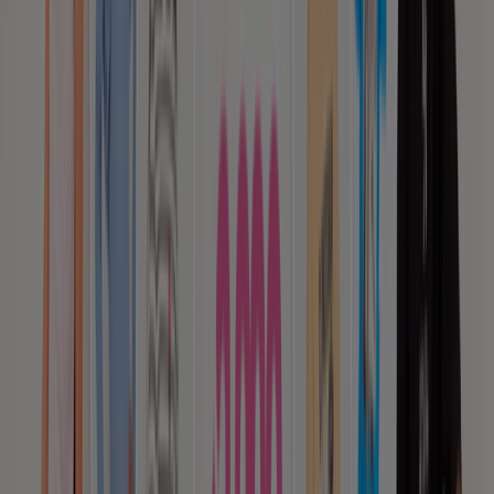
Santiago
Las Condes
Viña del Mar
Providencia
Concepción
Antofagasta
Temuco
La Serena
La
Florida
Maipú
Valparaíso
Puerto Montt
Rancagua
Vitacura
Talca (Maule)
Puente Alto
Ver más ciudades
¿Quieres cambiar tu estilo? ¿Necesitas vestir a buen
precio a toda tu familia? Vestirse con estilo en cualquier
momento del día y para cualquier ocasión es algo
fundamental. Y conseguir la ropa que estás buscando a
precios promocionales
es ideal. La categoría
Moda
en
Chile de
Tiendeo
te permite hacer esto y mucho más, ya
que a través de los
catálogos online
que ponemos a tu
disposición toda la información que necesitas en cuanto
a
Ropa, zapatos y complementos
, tienes la posibilidad
de acceder a las
ofertas y promociones de
temporada
de las tiendas más importantes del país,
todas reunidas en un sólo lugar para tu conveniencia.
Ir a ofertas de Ropa, Zapatos y Accesorios