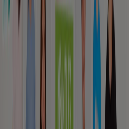
Vence el 23-08
Rancagua
Vence mañana
Family Shop
Ofertas principales para todos los
cazadores de gangas
Vence mañana
Rancagua
Ver más
Publicidad