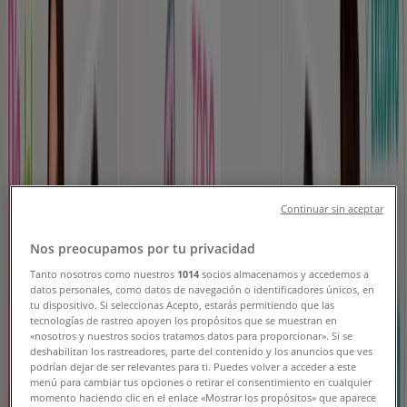
Moda en Rancagua - Catálogos,
Descuentos y Ofertas
Tiendeo en Rancagua
»
Ofertas de Ropa, Zapatos y Accesorios en Rancagua
Vence mañana
Continuar sin aceptar
Family Shop
Nos preocupamos por tu privacidad
Tanto nosotros como nuestros
1014
socios almacenamos y accedemos a
Ofertas especiales atractivas para todos
datos personales, como datos de navegación o identificadores únicos, en
tu dispositivo. Si seleccionas Acepto, estarás permitiendo que las
Vence mañana
Rancagua
tecnologías de rastreo apoyen los propósitos que se muestran en
«nosotros y nuestros socios tratamos datos para proporcionar». Si se
Vence mañana
deshabilitan los rastreadores, parte del contenido y los anuncios que ves
podrían dejar de ser relevantes para ti. Puedes volver a acceder a este
menú para cambiar tus opciones o retirar el consentimiento en cualquier
momento haciendo clic en el enlace «Mostrar los propósitos» que aparece