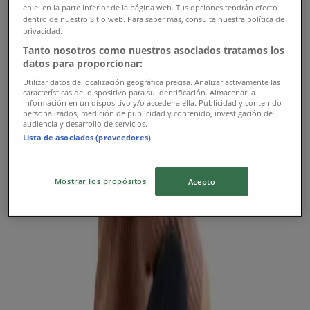
en el en la parte inferior de la página web. Tus opciones tendrán efecto
Todo Piel
dentro de nuestro Sitio web. Para saber más, consulta nuestra política de
privacidad.
Ofertas y promociones actuales
Tanto nosotros como nuestros asociados tratamos los
datos para proporcionar:
Vence el 19-08
Talca (Maule)
Utilizar datos de localización geográfica precisa. Analizar activamente las
Nuevo
características del dispositivo para su identificación. Almacenar la
información en un dispositivo y/o acceder a ella. Publicidad y contenido
personalizados, medición de publicidad y contenido, investigación de
audiencia y desarrollo de servicios.
Lista de asociados (proveedores)
Todo Piel
Nuestras mejores ofertas para ti
Mostrar los propósitos
Acepto
Vence el 19-08
Talca (Maule)
Nuevo
Todo Piel
Ofertas principales para todos los