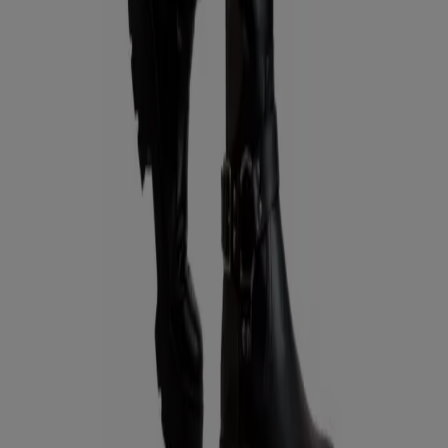
Santiago
Las Condes
Viña del Mar
Providencia
Concepción
Antofagasta
Temuco
La Serena
La
Florida
Maipú
Valparaíso
Puerto Montt
Rancagua
Vitacura
Talca (Maule)
Puente Alto
Ver más ciudades
¿Quieres cambiar tu estilo? ¿Necesitas vestir a buen
precio a toda tu familia? Vestirse con estilo en cualquier
momento del día y para cualquier ocasión es algo
fundamental. Y conseguir la ropa que estás buscando a
precios promocionales
es ideal. La categoría
Moda
en
Chile de
Tiendeo
te permite hacer esto y mucho más, ya
que a través de los
catálogos online
que ponemos a tu
disposición toda la información que necesitas en cuanto
a
Ropa, zapatos y complementos
, tienes la posibilidad
de acceder a las
ofertas y promociones de
temporada
de las tiendas más importantes del país,
todas reunidas en un sólo lugar para tu conveniencia.
Ir a ofertas de Ropa, Zapatos y Accesorios