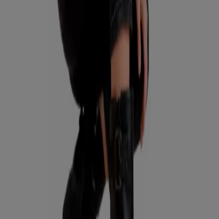
Catálogos de Ropa, Zapatos y
Accesorios en Talca (Maule)
Volantes y las mejores ofertas en
Talca (Maule)
celulares
iPhone
carnes
televisores
cerámica
piso
petardos
notebook
piso flotante
neumáticos
Ropa, Zapatos y Accesorios en otras
ciudades