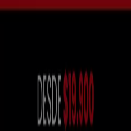
Soluciones para empresas
Noticias y prensa
Trabaja con nosotros
Contáctanos
Contacto comercial y de marketing
Tienda mal colocada en el mapa
Notificar un folleto
¿Encontraste un problema en la web o en la
aplicación?
Índices
Marcas
Marcas locales
Negocios