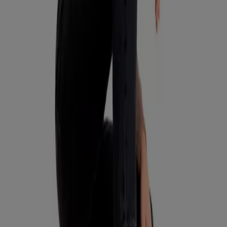
Descuentos y promociones
Vence el 19-08
Talca (Maule)
Nuevo
Todo Piel
Ofertas principales y descuentos
Vence el 19-08
Talca (Maule)
Ver más
Publicidad