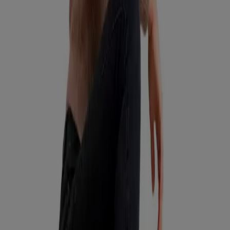
clientes
Vence el 19-08
Talca (Maule)
Publicidad
Nuevo
Todo Piel