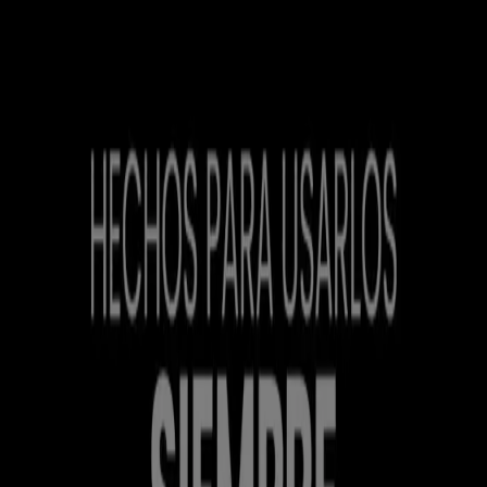
Estás aquí:
Talca (Maule)
Destacados
Supermercados y
Alimentación
Almacenes
Ropa, Zapatos y
Accesorios
Perfumerías y Belleza
Ferretería y
Construcción
Computación y Electrónica
Códigos De
Descuento
Muebles y Decoración
Farmacias y Salud
Autos,
Motos y Repuestos
Deporte
Juguetes y
Niños
Restaurantes y Pastelerías
Viajes y Ocio
Bancos y
Servicios
Publicidad