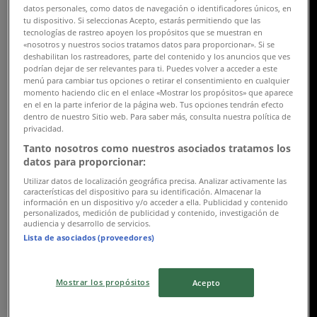
Categoría:
Ropa, Zapatos y Accesorios
datos personales, como datos de navegación o identificadores únicos, en
tu dispositivo. Si seleccionas Acepto, estarás permitiendo que las
tecnologías de rastreo apoyen los propósitos que se muestran en
Oferta más reciente:
03-07-2024
«nosotros y nuestros socios tratamos datos para proporcionar». Si se
deshabilitan los rastreadores, parte del contenido y los anuncios que ves
podrían dejar de ser relevantes para ti. Puedes volver a acceder a este
menú para cambiar tus opciones o retirar el consentimiento en cualquier
momento haciendo clic en el enlace «Mostrar los propósitos» que aparece
JJO
en el en la parte inferior de la página web. Tus opciones tendrán efecto
dentro de nuestro Sitio web. Para saber más, consulta nuestra política de
privacidad.
Ofertas JJO
Tanto nosotros como nuestros asociados tratamos los
Vence el 30-06
7.4 km - Valparaíso
datos para proporcionar:
Utilizar datos de localización geográfica precisa. Analizar activamente las
Publicidad
características del dispositivo para su identificación. Almacenar la
información en un dispositivo y/o acceder a ella. Publicidad y contenido
personalizados, medición de publicidad y contenido, investigación de
audiencia y desarrollo de servicios.
Lista de asociados (proveedores)
Mostrar los propósitos
Acepto