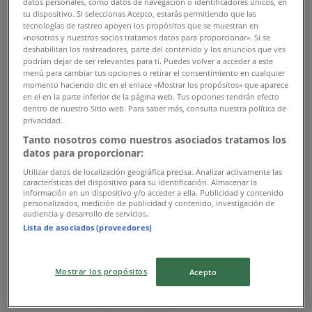
datos personales, como datos de navegación o identificadores únicos, en
09:00 - 14:00
tu dispositivo. Si seleccionas Acepto, estarás permitiendo que las
Martes
tecnologías de rastreo apoyen los propósitos que se muestran en
09:00 - 14:00
«nosotros y nuestros socios tratamos datos para proporcionar». Si se
deshabilitan los rastreadores, parte del contenido y los anuncios que ves
Miércoles
podrían dejar de ser relevantes para ti. Puedes volver a acceder a este
09:00 - 14:00
menú para cambiar tus opciones o retirar el consentimiento en cualquier
Jueves
momento haciendo clic en el enlace «Mostrar los propósitos» que aparece
09:00 - 14:00
en el en la parte inferior de la página web. Tus opciones tendrán efecto
dentro de nuestro Sitio web. Para saber más, consulta nuestra política de
Viernes
privacidad.
09:00 - 14:00
Tanto nosotros como nuestros asociados tratamos los
Sábado
datos para proporcionar:
Cerrado
Utilizar datos de localización geográfica precisa. Analizar activamente las
características del dispositivo para su identificación. Almacenar la
información en un dispositivo y/o acceder a ella. Publicidad y contenido
Mapa
226927000
personalizados, medición de publicidad y contenido, investigación de
audiencia y desarrollo de servicios.
Cerrado
Lista de asociados (proveedores)
Mostrar los propósitos
Acepto
Domingo
Cerrado