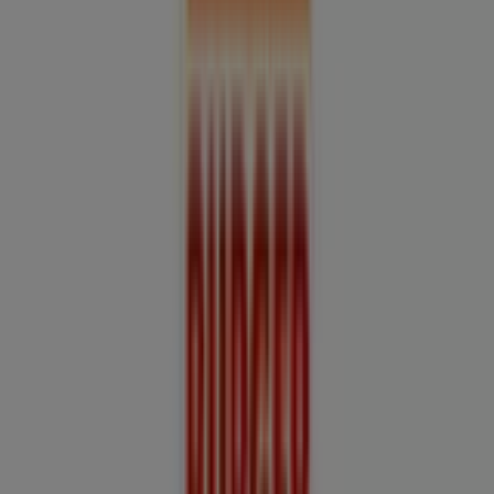
Unimarc
Bilbao Con Valdivia 446, Talcahuano
99 m
Abierto
GTD
Avda. Américo Vespucio 540 - Talcahuano,
Talcahuano
367 m