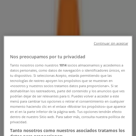
Tienda Burger King | Avenida Jorge
Alessandri 3177, Talcahuano -
Teléfono, Horarios y Catálogos
Continuar sin aceptar
Tiendeo en Talcahuano
»
Ofertas de Restaurantes y Pastelerías en
Nos preocupamos por tu privacidad
Talcahuano
Tanto nosotros como nuestros
1014
socios almacenamos y accedemos a
datos personales, como datos de navegación o identificadores únicos, en
»
tu dispositivo. Si seleccionas Acepto, estarás permitiendo que las
tecnologías de rastreo apoyen los propósitos que se muestran en
Burger King en Talcahuano
»
«nosotros y nuestros socios tratamos datos para proporcionar». Si se
deshabilitan los rastreadores, parte del contenido y los anuncios que ves
Burger King | Avenida Jorge Alessandri 3177
podrían dejar de ser relevantes para ti. Puedes volver a acceder a este
menú para cambiar tus opciones o retirar el consentimiento en cualquier
Mapa
momento haciendo clic en el enlace «Mostrar los propósitos» que aparece
Mapa
en el en la parte inferior de la página web. Tus opciones tendrán efecto
dentro de nuestro Sitio web. Para saber más, consulta nuestra política de
privacidad.
Ofertas de Burger King en
Tanto nosotros como nuestros asociados tratamos los
Talcahuano