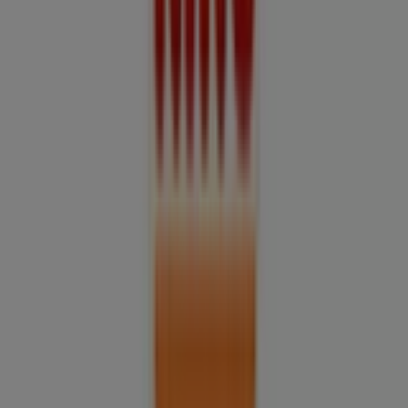
Tiendeo forma parte de Shopfully, la empresa
tecnológica que está reinventando las compras locales
en todo el mundo.
Tiendeo
¿Qué hacemos?
Soluciones para empresas
Noticias y prensa
Trabaja con nosotros
Contáctanos