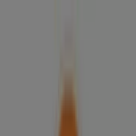
Estás aquí:
Talcahuano
Destacados
Supermercados y
Alimentación
Almacenes
Ropa, Zapatos y
Accesorios
Perfumerías y Belleza
Ferretería y
Construcción
Computación y Electrónica
Códigos De
Descuento
Muebles y Decoración
Farmacias y Salud
Autos,
Motos y Repuestos
Deporte
Juguetes y
Niños
Restaurantes y Pastelerías
Viajes y Ocio
Bancos y
Servicios
Publicidad