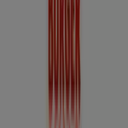
Otros negocios de Restaurantes y
Pastelerías en Talcahuano
Burger King
Bienvenido a la tienda de
Burger King
en Tiendeo, donde
podrás descubrir las mejores
ofertas
,
promociones
y
catálogos
de esta destacada marca del sector de
Restaurantes y Pastelerías
. Nuestra tienda física está
ubicada en
Avenida Jorge Alessandri 3177
,
Talcahuano
,
y en ella encontrarás una amplia gama de productos de
calidad que te permitirán ahorrar durante todo el
agosto de 2026
.
En Tiendeo te ofrecemos toda la información actualizada
sobre
Burger King
, como los horarios de apertura, las
ofertas exclusivas y la ubicación exacta de la tienda en
Avenida Jorge Alessandri 3177
. Además, tendrás acceso