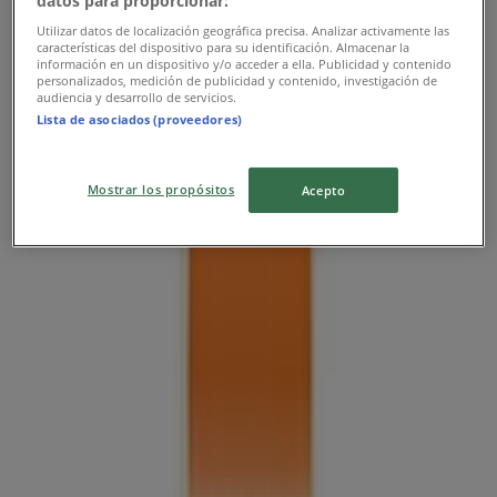
datos para proporcionar:
Utilizar datos de localización geográfica precisa. Analizar activamente las
características del dispositivo para su identificación. Almacenar la
información en un dispositivo y/o acceder a ella. Publicidad y contenido
personalizados, medición de publicidad y contenido, investigación de
audiencia y desarrollo de servicios.
Lista de asociados (proveedores)
Burger King
Mostrar los propósitos
Acepto
Ofertas exclusivos!
Tiendas más cercanas
Western Union
Almirante La Torre 8 Of 3, Talcahuano
24 m
Abierto