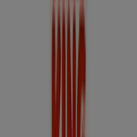
a los últimos catálogos de
Burger King
, donde podrás
descubrir las promociones más recientes y aprovechar
grandes descuentos en productos de
Restaurantes y
Pastelerías
para tus compras en
Talcahuano
.
No pierdas la oportunidad de visitar la tienda de
Burger
King
en
Avenida Jorge Alessandri 3177
para disfrutar de
una experiencia de compra completa. Te invitamos a
explorar las promociones que tenemos para ti este
agosto
y mantenerte informado de las mejores ofertas
de
Burger King
en
Talcahuano
. ¡Visítanos y empieza a
ahorrar hoy mismo!
Más información de Burger King
Ver otras tiendas de
Burger King en Talcahuano
Publicidad