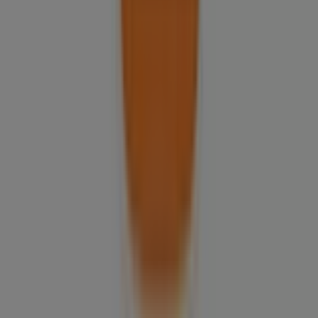
Contacto comercial y de marketing
Tienda mal colocada en el mapa
Notificar un folleto
¿Encontraste un problema en la web o en la
aplicación?
Índices
Marcas
Marcas locales
Negocios
Negocios cercanos
Productos
Productos locales
Ciudades
Descargar la app Tiendeo