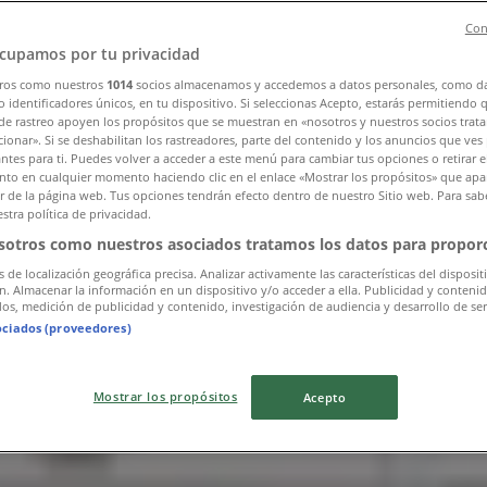
Con
cupamos por tu privacidad
ros como nuestros
1014
socios almacenamos y accedemos a datos personales, como d
 identificadores únicos, en tu dispositivo. Si seleccionas Acepto, estarás permitiendo 
de rastreo apoyen los propósitos que se muestran en «nosotros y nuestros socios trat
ionar». Si se deshabilitan los rastreadores, parte del contenido y los anuncios que ves
antes para ti. Puedes volver a acceder a este menú para cambiar tus opciones o retirar e
to en cualquier momento haciendo clic en el enlace «Mostrar los propósitos» que apar
bella en Las Condes
or de la página web. Tus opciones tendrán efecto dentro de nuestro Sitio web. Para sab
stra política de privacidad.
sotros como nuestros asociados tratamos los datos para proporc
s de localización geográfica precisa. Analizar activamente las características del disposit
ón. Almacenar la información en un dispositivo y/o acceder a ella. Publicidad y conteni
os, medición de publicidad y contenido, investigación de audiencia y desarrollo de ser
ociados (proveedores)
Mostrar los propósitos
Acepto