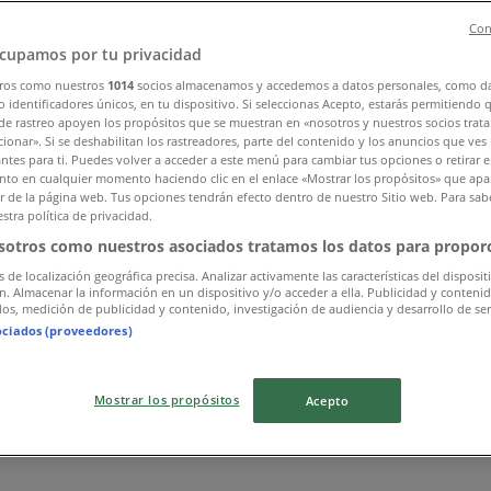
Con
cupamos por tu privacidad
ros como nuestros
1014
socios almacenamos y accedemos a datos personales, como d
 identificadores únicos, en tu dispositivo. Si seleccionas Acepto, estarás permitiendo 
de rastreo apoyen los propósitos que se muestran en «nosotros y nuestros socios trat
ionar». Si se deshabilitan los rastreadores, parte del contenido y los anuncios que ves
antes para ti. Puedes volver a acceder a este menú para cambiar tus opciones o retirar e
to en cualquier momento haciendo clic en el enlace «Mostrar los propósitos» que apar
or de la página web. Tus opciones tendrán efecto dentro de nuestro Sitio web. Para sab
stra política de privacidad.
sotros como nuestros asociados tratamos los datos para proporc
as Condes
s de localización geográfica precisa. Analizar activamente las características del disposit
ón. Almacenar la información en un dispositivo y/o acceder a ella. Publicidad y conteni
os, medición de publicidad y contenido, investigación de audiencia y desarrollo de ser
ociados (proveedores)
Mostrar los propósitos
Acepto