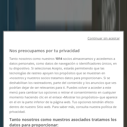
Categoría:
Viajes y Ocio
Oferta más reciente:
05-08-2026
Continuar sin aceptar
Nos preocupamos por tu privacidad
Viajes Falabella
Tanto nosotros como nuestros
1014
socios almacenamos y accedemos a
datos personales, como datos de navegación o identificadores únicos, en
tu dispositivo. Si seleccionas Acepto, estarás permitiendo que las
Ofertas promocional!
tecnologías de rastreo apoyen los propósitos que se muestran en
«nosotros y nuestros socios tratamos datos para proporcionar». Si se
Vence el 31-08
deshabilitan los rastreadores, parte del contenido y los anuncios que ves
podrían dejar de ser relevantes para ti. Puedes volver a acceder a este
menú para cambiar tus opciones o retirar el consentimiento en cualquier
momento haciendo clic en el enlace «Mostrar los propósitos» que aparece
en el en la parte inferior de la página web. Tus opciones tendrán efecto
dentro de nuestro Sitio web. Para saber más, consulta nuestra política de
Viajes Falabella
privacidad.
Tanto nosotros como nuestros asociados tratamos los
Ofertas Viajes Falabella
datos para proporcionar: