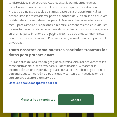
tu dispositivo. Si seleccionas Acepto, estarás permitiendo que las
tecnologías de rastreo apoyen los propósitos que se muestran en
Mejor descuento:
-50%
«nosotros y nuestros socios tratamos datos para proporcionar». Si se
deshabilitan los rastreadores, parte del contenido y los anuncios que ves
podrían dejar de ser relevantes para ti. Puedes volver a acceder a este
Catálogos con ofertas de Cannon Home en Temuco:
1
menú para cambiar tus opciones o retirar el consentimiento en cualquier
momento haciendo clic en el enlace «Mostrar los propósitos» que aparece
Categoría:
Muebles y Decoración
en el en la parte inferior de la página web. Tus opciones tendrán efecto
dentro de nuestro Sitio web. Para saber más, consulta nuestra política de
privacidad.
Oferta más reciente:
06-08-2026
Tanto nosotros como nuestros asociados tratamos los
datos para proporcionar:
Utilizar datos de localización geográfica precisa. Analizar activamente las
características del dispositivo para su identificación. Almacenar la
información en un dispositivo y/o acceder a ella. Publicidad y contenido
personalizados, medición de publicidad y contenido, investigación de
Cannon Home
audiencia y desarrollo de servicios.
Lista de asociados (proveedores)
Hasta 50% Off!
Mostrar los propósitos
Acepto
Vence el 20-08
{"numCatalogs":1}