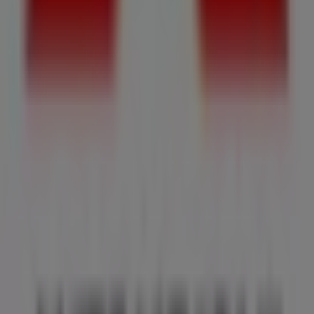
Tiendeo forma parte de Shopfully, la empresa
tecnológica que está reinventando las compras locales
en todo el mundo.
Tiendeo
¿Qué hacemos?
Soluciones para empresas
Noticias y prensa
Trabaja con nosotros
Contáctanos