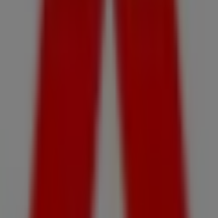
tendrás acceso a los últimos catálogos de
Mitsubishi
,
donde podrás descubrir las promociones más recientes
y aprovechar grandes descuentos en productos de
Autos, Motos y Repuestos
para tus compras en
Alto
Hospicio
.
No pierdas la oportunidad de visitar la tienda de
Mitsubishi
en
Ruta A 16 km 10 Nro 4510, Alto Hospicio
para disfrutar de una experiencia de compra completa.
Te invitamos a explorar las promociones que tenemos
para ti este
agosto
y mantenerte informado de las
mejores ofertas de
Mitsubishi
en
Alto Hospicio
.
¡Visítanos y empieza a ahorrar hoy mismo!
Más información de Mitsubishi
Ver otras tiendas de
Mitsubishi en Alto Hospicio
Publicidad