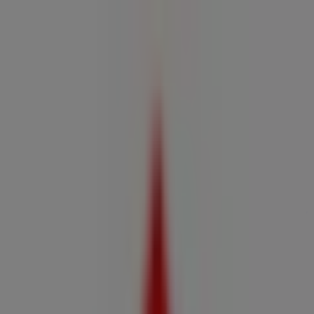
Estás aquí:
Alto Hospicio
Destacados
Supermercados y
Alimentación
Almacenes
Ropa, Zapatos y
Accesorios
Perfumerías y Belleza
Ferretería y
Construcción
Computación y Electrónica
Códigos De
Descuento
Muebles y Decoración
Farmacias y Salud
Autos,
Motos y Repuestos
Deporte
Juguetes y
Niños
Restaurantes y Pastelerías
Viajes y Ocio
Bancos y
Servicios
Publicidad