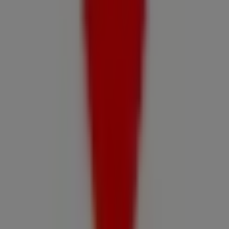
1.3 km
Banco CrediChile
Isla San Ambrosio 3549, Iquique
1.5 km
Tur Bus
Ramon Perez Opazo Nº 3161, Iquique
1.5 km