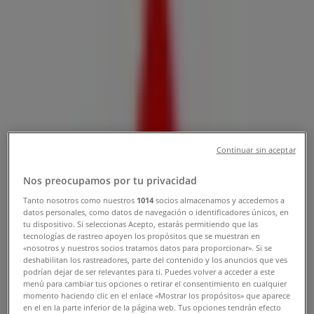
Tienda Mitsubishi | Ruta A 16 km 10
Nro 4510, Alto Hospicio, Alto
Hospicio - Teléfono, Horarios y
Catálogos
Tiendeo en Alto Hospicio
»
Continuar sin aceptar
Ofertas de Autos, Motos y Repuestos en Alto
Hospicio
Nos preocupamos por tu privacidad
»
Tanto nosotros como nuestros
1014
socios almacenamos y accedemos a
Mitsubishi en Alto Hospicio
»
datos personales, como datos de navegación o identificadores únicos, en
tu dispositivo. Si seleccionas Acepto, estarás permitiendo que las
tecnologías de rastreo apoyen los propósitos que se muestran en
Mitsubishi | Ruta A 16 km 10 Nro 4510, Alto
«nosotros y nuestros socios tratamos datos para proporcionar». Si se
Hospicio
deshabilitan los rastreadores, parte del contenido y los anuncios que ves
podrían dejar de ser relevantes para ti. Puedes volver a acceder a este
Mapa
9 66791925
menú para cambiar tus opciones o retirar el consentimiento en cualquier
Mapa
9 66791925
momento haciendo clic en el enlace «Mostrar los propósitos» que aparece
en el en la parte inferior de la página web. Tus opciones tendrán efecto