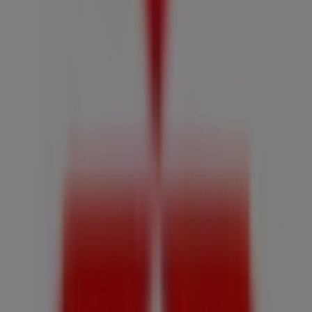
Otros negocios de Autos, Motos y
Repuestos en Alto Hospicio
Mitsubishi
Bienvenido a la tienda de
Mitsubishi
en Tiendeo, donde
podrás descubrir las mejores
ofertas
,
promociones
y
catálogos
de esta destacada marca del sector de
Autos,
Motos y Repuestos
. Nuestra tienda física está ubicada
en
Ruta A 16 km 10 Nro 4510, Alto Hospicio
,
Alto
Hospicio
, y en ella encontrarás una amplia gama de
productos de calidad que te permitirán ahorrar durante
todo el
agosto de 2026
.
En Tiendeo te ofrecemos toda la información actualizada
sobre
Mitsubishi
, como los horarios de apertura, las
ofertas exclusivas y la ubicación exacta de la tienda en
Ruta A 16 km 10 Nro 4510, Alto Hospicio
. Además,