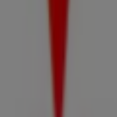
Western Union
Avda Ramon Perez Opazo N 3170, Alto Hospicio
1.6 km
Cerrado
Farmacias del Dr. Simi
La tirana ines solari magnasco calle uno 3745,
Iquique
1.6 km
Cerrado