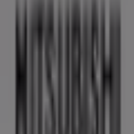
Contacto comercial y de marketing
Tienda mal colocada en el mapa
Notificar un folleto
¿Encontraste un problema en la web o en la
aplicación?
Índices
Marcas
Marcas locales
Negocios
Negocios cercanos
Productos
Productos locales
Ciudades
Descargar la app Tiendeo