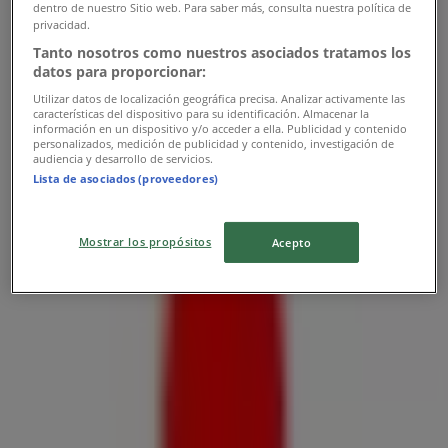
dentro de nuestro Sitio web. Para saber más, consulta nuestra política de
Ofertas de Mitsubishi en Alto
privacidad.
Hospicio
Tanto nosotros como nuestros asociados tratamos los
datos para proporcionar:
Utilizar datos de localización geográfica precisa. Analizar activamente las
características del dispositivo para su identificación. Almacenar la
información en un dispositivo y/o acceder a ella. Publicidad y contenido
personalizados, medición de publicidad y contenido, investigación de
audiencia y desarrollo de servicios.
Lista de asociados (proveedores)
Mitsubishi
Mostrar los propósitos
Acepto
Ofertas exclusivos!
Tiendas más cercanas
Salfa
Salitrera Victoria sin número, Lote 1., Iquique