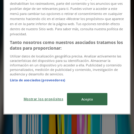
deshabilitan los rastreadores, parte del contenido y los anuncios que ves
podrían dejar de ser relevantes para ti. Puedes volver a acceder a este
menú para cambiar tus opciones o retirar el consentimiento en cualquier
Copec
momento haciendo clic en el enlace «Mostrar los propósitos» que aparece
en el en la parte inferior de la página web. Tus opciones tendrán efecto
Av. o'higgins, av. alemania, Angol
dentro de nuestro Sitio web. Para saber más, consulta nuestra política de
privacidad.
2.8 km
Tanto nosotros como nuestros asociados tratamos los
datos para proporcionar:
Utilizar datos de localización geográfica precisa. Analizar activamente las
características del dispositivo para su identificación. Almacenar la
información en un dispositivo y/o acceder a ella. Publicidad y contenido
Copec
personalizados, medición de publicidad y contenido, investigación de
audiencia y desarrollo de servicios.
M. rodriguez, camino mininco-esperanza, Collipulli
Lista de asociados (proveedores)
21.2 km
Mostrar los propósitos
Acepto
Publicidad