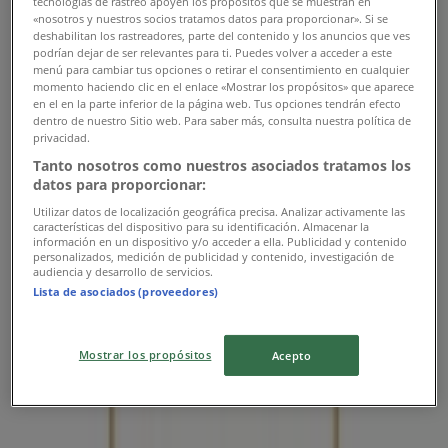
tecnologías de rastreo apoyen los propósitos que se muestran en
Cerrado
«nosotros y nuestros socios tratamos datos para proporcionar». Si se
deshabilitan los rastreadores, parte del contenido y los anuncios que ves
podrían dejar de ser relevantes para ti. Puedes volver a acceder a este
menú para cambiar tus opciones o retirar el consentimiento en cualquier
momento haciendo clic en el enlace «Mostrar los propósitos» que aparece
en el en la parte inferior de la página web. Tus opciones tendrán efecto
Castaño
dentro de nuestro Sitio web. Para saber más, consulta nuestra política de
privacidad.
Amunategui 69, Santiago
Tanto nosotros como nuestros asociados tratamos los
datos para proporcionar:
1.4 km
Utilizar datos de localización geográfica precisa. Analizar activamente las
Cerrado
características del dispositivo para su identificación. Almacenar la
información en un dispositivo y/o acceder a ella. Publicidad y contenido
personalizados, medición de publicidad y contenido, investigación de
audiencia y desarrollo de servicios.
Lista de asociados (proveedores)
Castaño
Mostrar los propósitos
Acepto
Bomberos Salas 1381, santiago, Santiago
1.4 km
Abierto