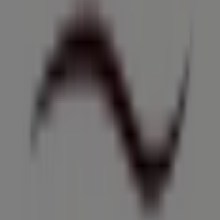
Notificar un folleto
¿Encontraste un problema en la web o en la
aplicación?
Índices
Marcas
Marcas locales
Negocios
Negocios cercanos
Productos
Productos locales
Ciudades
Descargar la app Tiendeo