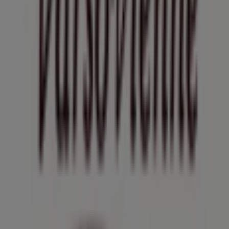
Tiendeo forma parte de Shopfully, la empresa
tecnológica que está reinventando las compras locales
en todo el mundo.
Tiendeo
¿Qué hacemos?
Soluciones para empresas
Noticias y prensa
Trabaja con nosotros
Contáctanos
Contacto comercial y de marketing
Tienda mal colocada en el mapa