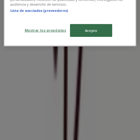
audiencia y desarrollo de servicios.
Lista de asociados (proveedores)
Varsovienne
Mostrar los propósitos
Acepto
Ofertas promocional!
Tiendas más cercanas
Varsovienne
Av. Kennedy 5413 l-250, Vitacura
72 m
Otros negocios de Restaurantes y