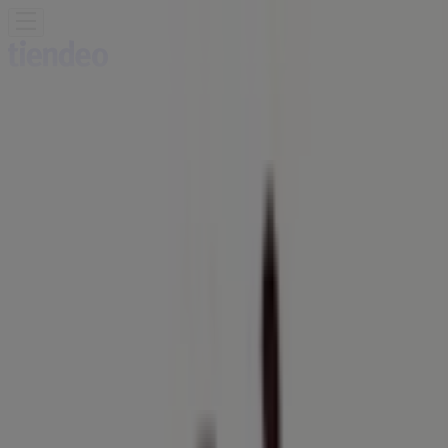
Estás aquí:
Vitacura
Destacados
Supermercados y
Alimentación
Almacenes
Ropa, Zapatos y
Accesorios
Perfumerías y Belleza
Ferretería y
Construcción
Computación y Electrónica
Códigos De
Descuento
Muebles y Decoración
Farmacias y Salud
Autos,
Motos y Repuestos
Deporte
Juguetes y
Niños
Restaurantes y Pastelerías
Viajes y Ocio
Bancos y
Servicios
Publicidad