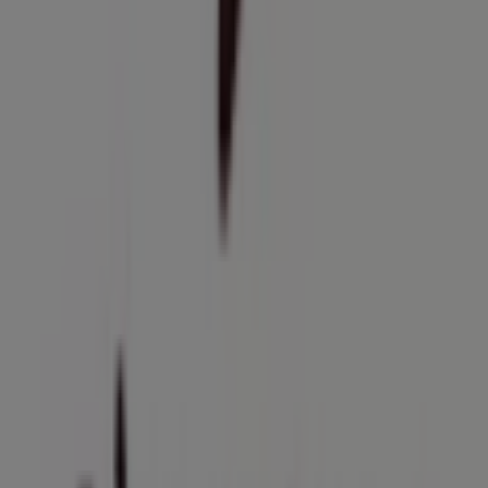
descuentos en productos de
Restaurantes y
Pastelerías
para tus compras en
Vitacura
.
No pierdas la oportunidad de visitar la tienda de
Varsovienne
en
Luis Pasteur 6493
para disfrutar de una
experiencia de compra completa. Te invitamos a
explorar las promociones que tenemos para ti este
agosto
y mantenerte informado de las mejores ofertas
de
Varsovienne
en
Vitacura
. ¡Visítanos y empieza a
ahorrar hoy mismo!
Más información de Varsovienne
Ver otras tiendas de
Varsovienne en Vitacura
Publicidad