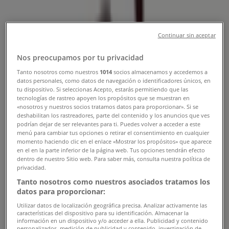
Tienda Varsovienne | Luis Pasteur
6493, Vitacura - Teléfono, Horarios y
Continuar sin aceptar
Catálogos
Nos preocupamos por tu privacidad
Tanto nosotros como nuestros
1014
socios almacenamos y accedemos a
Tiendeo en Vitacura
»
datos personales, como datos de navegación o identificadores únicos, en
tu dispositivo. Si seleccionas Acepto, estarás permitiendo que las
Ofertas de Restaurantes y Pastelerías en Vitacura
tecnologías de rastreo apoyen los propósitos que se muestran en
«nosotros y nuestros socios tratamos datos para proporcionar». Si se
»
deshabilitan los rastreadores, parte del contenido y los anuncios que ves
podrían dejar de ser relevantes para ti. Puedes volver a acceder a este
Varsovienne en Vitacura
»
menú para cambiar tus opciones o retirar el consentimiento en cualquier
momento haciendo clic en el enlace «Mostrar los propósitos» que aparece
Varsovienne | Luis Pasteur 6493
en el en la parte inferior de la página web. Tus opciones tendrán efecto
dentro de nuestro Sitio web. Para saber más, consulta nuestra política de
Mapa
29539226
privacidad.
Mapa
29539226
Tanto nosotros como nuestros asociados tratamos los
datos para proporcionar:
Ofertas de Varsovienne en Vitacura
Utilizar datos de localización geográfica precisa. Analizar activamente las
características del dispositivo para su identificación. Almacenar la
información en un dispositivo y/o acceder a ella. Publicidad y contenido
personalizados, medición de publicidad y contenido, investigación de