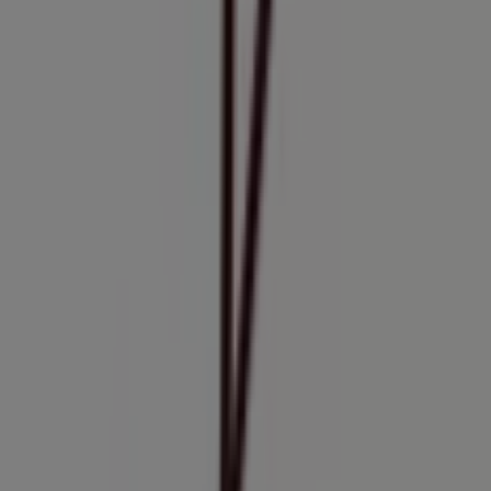
Pastelerías en Vitacura
Varsovienne
Bienvenido a la tienda de
Varsovienne
en Tiendeo,
donde podrás descubrir las mejores
ofertas
,
promociones
y
catálogos
de esta destacada marca del
sector de
Restaurantes y Pastelerías
. Nuestra tienda
física está ubicada en
Luis Pasteur 6493
,
Vitacura
, y en
ella encontrarás una amplia gama de productos de
calidad que te permitirán ahorrar durante todo el
agosto de 2026
.
En Tiendeo te ofrecemos toda la información actualizada
sobre
Varsovienne
, como los horarios de apertura, las
ofertas exclusivas y la ubicación exacta de la tienda en
Luis Pasteur 6493
. Además, tendrás acceso a los últimos
catálogos de
Varsovienne
, donde podrás descubrir las
promociones más recientes y aprovechar grandes