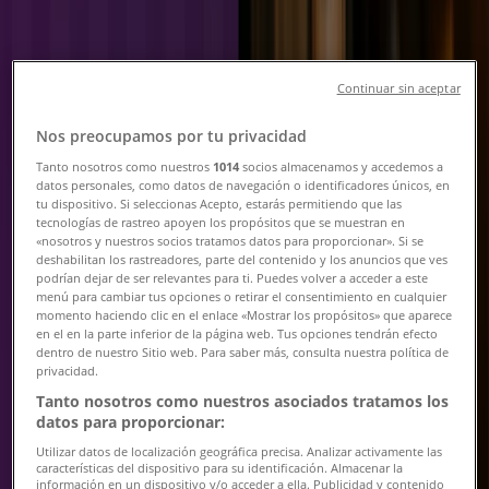
Categoría:
Bancos y Servicios
Oferta más reciente:
13-07-2026
Continuar sin aceptar
Nos preocupamos por tu privacidad
Tanto nosotros como nuestros
1014
socios almacenamos y accedemos a
datos personales, como datos de navegación o identificadores únicos, en
tu dispositivo. Si seleccionas Acepto, estarás permitiendo que las
Banco Ripley
tecnologías de rastreo apoyen los propósitos que se muestran en
«nosotros y nuestros socios tratamos datos para proporcionar». Si se
deshabilitan los rastreadores, parte del contenido y los anuncios que ves
Ofertas exclusivos!
podrían dejar de ser relevantes para ti. Puedes volver a acceder a este
menú para cambiar tus opciones o retirar el consentimiento en cualquier
momento haciendo clic en el enlace «Mostrar los propósitos» que aparece
Vence el 31-08
en el en la parte inferior de la página web. Tus opciones tendrán efecto
dentro de nuestro Sitio web. Para saber más, consulta nuestra política de
privacidad.
Tanto nosotros como nuestros asociados tratamos los
Banco Ripley
datos para proporcionar:
Utilizar datos de localización geográfica precisa. Analizar activamente las
Tarjeta de Crédito!
características del dispositivo para su identificación. Almacenar la
información en un dispositivo y/o acceder a ella. Publicidad y contenido