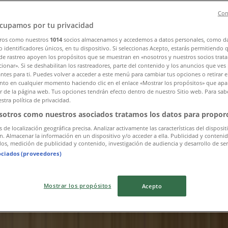
Con
cupamos por tu privacidad
ros como nuestros
1014
socios almacenamos y accedemos a datos personales, como d
 identificadores únicos, en tu dispositivo. Si seleccionas Acepto, estarás permitiendo 
de rastreo apoyen los propósitos que se muestran en «nosotros y nuestros socios trat
ionar». Si se deshabilitan los rastreadores, parte del contenido y los anuncios que ves
antes para ti. Puedes volver a acceder a este menú para cambiar tus opciones o retirar e
to en cualquier momento haciendo clic en el enlace «Mostrar los propósitos» que apar
or de la página web. Tus opciones tendrán efecto dentro de nuestro Sitio web. Para sab
stra política de privacidad.
sotros como nuestros asociados tratamos los datos para proporc
s de localización geográfica precisa. Analizar activamente las características del disposit
ón. Almacenar la información en un dispositivo y/o acceder a ella. Publicidad y conteni
os, medición de publicidad y contenido, investigación de audiencia y desarrollo de ser
ociados (proveedores)
Mostrar los propósitos
Acepto