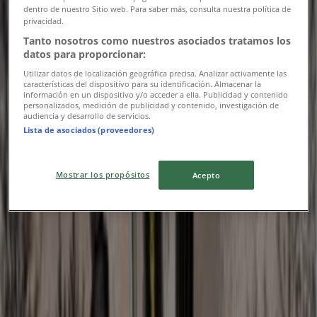
dentro de nuestro Sitio web. Para saber más, consulta nuestra política de
Vence el 01-10
564 m - Santiago
privacidad.
Tanto nosotros como nuestros asociados tratamos los
datos para proporcionar:
Renault
Utilizar datos de localización geográfica precisa. Analizar activamente las
características del dispositivo para su identificación. Almacenar la
información en un dispositivo y/o acceder a ella. Publicidad y contenido
Renault Duster
personalizados, medición de publicidad y contenido, investigación de
audiencia y desarrollo de servicios.
Lista de asociados (proveedores)
Vence el 17-09
564 m - Santiago
Mostrar los propósitos
Acepto
Renault
Renault Koleos
Vence el 03-09
564 m - Santiago
Renault