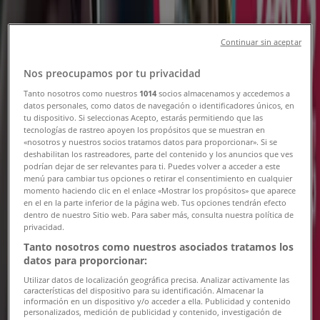
Continuar sin aceptar
Toyota
Nos preocupamos por tu privacidad
Tanto nosotros como nuestros
1014
socios almacenamos y accedemos a
Rav4 PHEV des sk9pCox
datos personales, como datos de navegación o identificadores únicos, en
tu dispositivo. Si seleccionas Acepto, estarás permitiendo que las
Vence el 31-12
tecnologías de rastreo apoyen los propósitos que se muestran en
«nosotros y nuestros socios tratamos datos para proporcionar». Si se
deshabilitan los rastreadores, parte del contenido y los anuncios que ves
podrían dejar de ser relevantes para ti. Puedes volver a acceder a este
menú para cambiar tus opciones o retirar el consentimiento en cualquier
momento haciendo clic en el enlace «Mostrar los propósitos» que aparece
Toyota
en el en la parte inferior de la página web. Tus opciones tendrán efecto
dentro de nuestro Sitio web. Para saber más, consulta nuestra política de
FT Hilux BEV
privacidad.
Tanto nosotros como nuestros asociados tratamos los
Vence el 31-12
1.1 km - La Serena
datos para proporcionar:
Utilizar datos de localización geográfica precisa. Analizar activamente las
características del dispositivo para su identificación. Almacenar la
información en un dispositivo y/o acceder a ella. Publicidad y contenido
Toyota
personalizados, medición de publicidad y contenido, investigación de