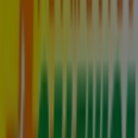
130 m
Abierto
Consorcio
Valenzuela Castillo 1380, Providencia
169 m
Abierto
Cruz Verde