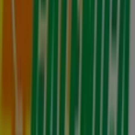
2026
.
En Tiendeo te ofrecemos toda la información actualizada
sobre
Farmacias Galenica
, como los horarios de
apertura, las ofertas exclusivas y la ubicación exacta de
la tienda en
Providencia, 1438
. Además, tendrás acceso
a los últimos catálogos de
Farmacias Galenica
, donde
podrás descubrir las promociones más recientes y
aprovechar grandes descuentos en productos de
Farmacias y Salud
para tus compras en
Providencia
.
No pierdas la oportunidad de visitar la tienda de
Farmacias Galenica
en
Providencia, 1438
para disfrutar
de una experiencia de compra completa. Te invitamos a
explorar las promociones que tenemos para ti este
agosto
y mantenerte informado de las mejores ofertas
de
Farmacias Galenica
en
Providencia
. ¡Visítanos y
empieza a ahorrar hoy mismo!
Más información de Farmacias Galenica
Ver otras tiendas
de Farmacias Galenica en Providencia