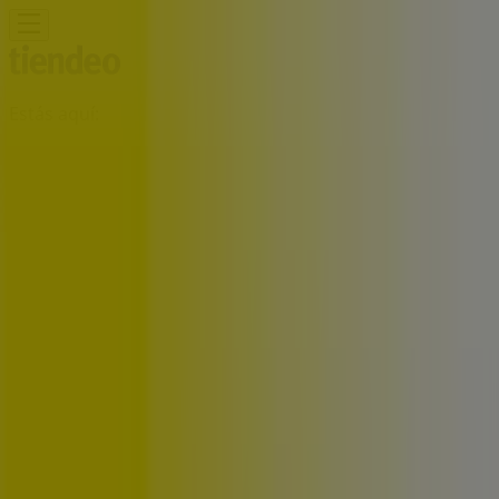
Estás aquí:
Providencia
Destacados
Supermercados y
Alimentación
Almacenes
Ropa, Zapatos y
Accesorios
Perfumerías y Belleza
Ferretería y
Construcción
Computación y Electrónica
Códigos De
Descuento
Muebles y Decoración
Farmacias y Salud
Autos,
Motos y Repuestos
Deporte
Juguetes y
Niños
Restaurantes y Pastelerías
Viajes y Ocio
Bancos y
Servicios
Publicidad