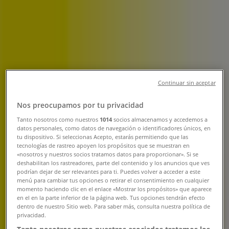
Farmacias Galenica | Providencia,
1438, Providencia - Teléfono,
Horarios y Catálogos
Tiendeo en Providencia
»
Continuar sin aceptar
Ofertas de Farmacias y Salud en Providencia
Nos preocupamos por tu privacidad
»
Tanto nosotros como nuestros
1014
socios almacenamos y accedemos a
Farmacias Galenica en Providencia
»
datos personales, como datos de navegación o identificadores únicos, en
tu dispositivo. Si seleccionas Acepto, estarás permitiendo que las
Farmacias Galenica | Providencia, 1438
tecnologías de rastreo apoyen los propósitos que se muestran en
«nosotros y nuestros socios tratamos datos para proporcionar». Si se
deshabilitan los rastreadores, parte del contenido y los anuncios que ves
Mapa
25947900
podrían dejar de ser relevantes para ti. Puedes volver a acceder a este
Mapa
25947900
menú para cambiar tus opciones o retirar el consentimiento en cualquier
momento haciendo clic en el enlace «Mostrar los propósitos» que aparece
Estamos a punto de publicar ofertas de Farmacias
en el en la parte inferior de la página web. Tus opciones tendrán efecto
Galenica
dentro de nuestro Sitio web. Para saber más, consulta nuestra política de
privacidad.
Publicidad