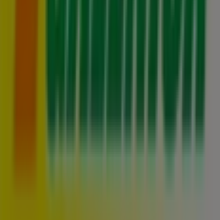
Tiendeo forma parte de Shopfully, la empresa
tecnológica que está reinventando las compras locales
en todo el mundo.
Tiendeo
¿Qué hacemos?
Soluciones para empresas