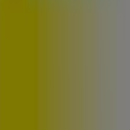
Noticias y prensa
Trabaja con nosotros
Contáctanos
Contacto comercial y de marketing
Tienda mal colocada en el mapa
Notificar un folleto
¿Encontraste un problema en la web o en la
aplicación?
Índices
Marcas
Marcas locales
Negocios
Negocios cercanos