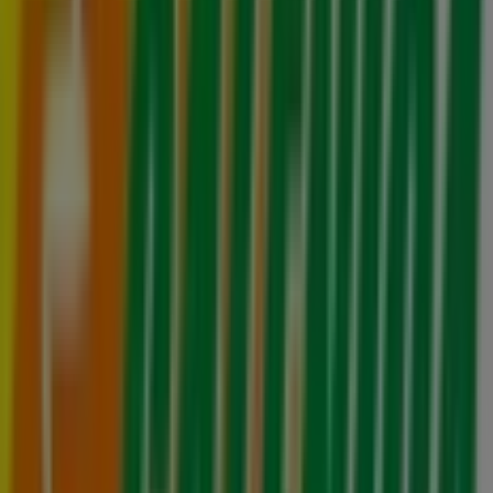
Cv 16 - Avda. Eliodoro Yañez Nº 1281, Santiago
175 m
Abierto
Otros negocios de Farmacias y
Salud en Providencia
Farmacias Galenica
Bienvenido a la tienda de
Farmacias Galenica
en
Tiendeo, donde podrás descubrir las mejores
ofertas
,
promociones
y
catálogos
de esta destacada marca del
sector de
Farmacias y Salud
. Nuestra tienda física está
ubicada en
Providencia, 1438
,
Providencia
, y en ella
encontrarás una amplia gama de productos de calidad
que te permitirán ahorrar durante todo el
agosto de