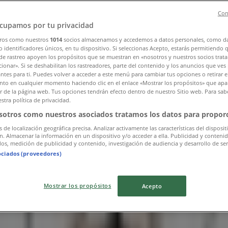
Con
cupamos por tu privacidad
ros como nuestros
1014
socios almacenamos y accedemos a datos personales, como d
 identificadores únicos, en tu dispositivo. Si seleccionas Acepto, estarás permitiendo 
de rastreo apoyen los propósitos que se muestran en «nosotros y nuestros socios trat
ionar». Si se deshabilitan los rastreadores, parte del contenido y los anuncios que ves
antes para ti. Puedes volver a acceder a este menú para cambiar tus opciones o retirar e
8 A
to en cualquier momento haciendo clic en el enlace «Mostrar los propósitos» que apar
or de la página web. Tus opciones tendrán efecto dentro de nuestro Sitio web. Para sab
stra política de privacidad.
sotros como nuestros asociados tratamos los datos para proporc
s de localización geográfica precisa. Analizar activamente las características del disposit
ón. Almacenar la información en un dispositivo y/o acceder a ella. Publicidad y conteni
os, medición de publicidad y contenido, investigación de audiencia y desarrollo de ser
ociados (proveedores)
Mostrar los propósitos
Acepto