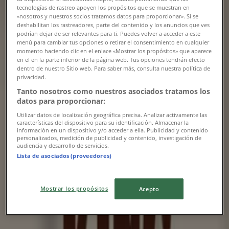
Catálogos con ofertas de Varsovienne en Concepción:
1
tecnologías de rastreo apoyen los propósitos que se muestran en
«nosotros y nuestros socios tratamos datos para proporcionar». Si se
deshabilitan los rastreadores, parte del contenido y los anuncios que ves
Categoría:
Restaurantes y Pastelerías
podrían dejar de ser relevantes para ti. Puedes volver a acceder a este
menú para cambiar tus opciones o retirar el consentimiento en cualquier
momento haciendo clic en el enlace «Mostrar los propósitos» que aparece
Oferta más reciente:
23-07-2026
en el en la parte inferior de la página web. Tus opciones tendrán efecto
dentro de nuestro Sitio web. Para saber más, consulta nuestra política de
privacidad.
Tanto nosotros como nuestros asociados tratamos los
datos para proporcionar:
Varsovienne
Utilizar datos de localización geográfica precisa. Analizar activamente las
características del dispositivo para su identificación. Almacenar la
información en un dispositivo y/o acceder a ella. Publicidad y contenido
Ofertas promocional!
personalizados, medición de publicidad y contenido, investigación de
audiencia y desarrollo de servicios.
Lista de asociados (proveedores)
{"numCatalogs":1}
Horarios y direcciones Varsovienne
Mostrar los propósitos
Acepto