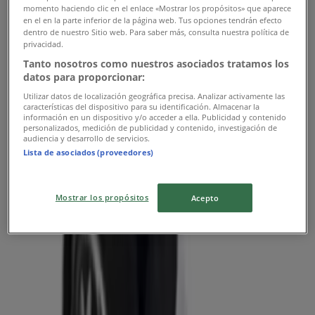
momento haciendo clic en el enlace «Mostrar los propósitos» que aparece
en el en la parte inferior de la página web. Tus opciones tendrán efecto
Cruz Verde
dentro de nuestro Sitio web. Para saber más, consulta nuestra política de
privacidad.
Gran variedad de ofertas
Tanto nosotros como nuestros asociados tratamos los
datos para proporcionar:
Vence el 31-08
Conchalí
Utilizar datos de localización geográfica precisa. Analizar activamente las
Nuevo
características del dispositivo para su identificación. Almacenar la
información en un dispositivo y/o acceder a ella. Publicidad y contenido
personalizados, medición de publicidad y contenido, investigación de
audiencia y desarrollo de servicios.
Lista de asociados (proveedores)
Falabella
Ahorra ahora con nuestras ofertas
Mostrar los propósitos
Acepto
Vence el 21-08
Conchalí
Nuevo
Falabella