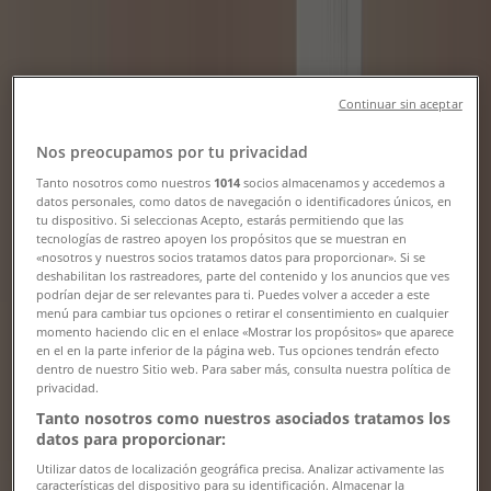
Continuar sin aceptar
Nos preocupamos por tu privacidad
Tanto nosotros como nuestros
1014
socios almacenamos y accedemos a
{"numCatalogs":1}
datos personales, como datos de navegación o identificadores únicos, en
tu dispositivo. Si seleccionas Acepto, estarás permitiendo que las
Horarios y direcciones Doggis
tecnologías de rastreo apoyen los propósitos que se muestran en
«nosotros y nuestros socios tratamos datos para proporcionar». Si se
deshabilitan los rastreadores, parte del contenido y los anuncios que ves
podrían dejar de ser relevantes para ti. Puedes volver a acceder a este
menú para cambiar tus opciones o retirar el consentimiento en cualquier
momento haciendo clic en el enlace «Mostrar los propósitos» que aparece
en el en la parte inferior de la página web. Tus opciones tendrán efecto
Doggis
dentro de nuestro Sitio web. Para saber más, consulta nuestra política de
privacidad.
Calle Interior Mall Plaza Vespucio 7110, La Florida
Tanto nosotros como nuestros asociados tratamos los
datos para proporcionar:
3.0 km
Utilizar datos de localización geográfica precisa. Analizar activamente las
características del dispositivo para su identificación. Almacenar la