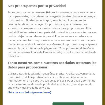
Nos preocupamos por tu privacidad
Estamos a punto de publicar ofertas de CineHoyts
Tanto nosotros como nuestros
1014
socios almacenamos y accedemos a
Publicidad
datos personales, como datos de navegación o identificadores únicos, en
tu dispositivo. Si seleccionas Acepto, estarás permitiendo que las
tecnologías de rastreo apoyen los propósitos que se muestran en
«nosotros y nuestros socios tratamos datos para proporcionar». Si se
deshabilitan los rastreadores, parte del contenido y los anuncios que ves
podrían dejar de ser relevantes para ti. Puedes volver a acceder a este
menú para cambiar tus opciones o retirar el consentimiento en cualquier
momento haciendo clic en el enlace «Mostrar los propósitos» que aparece
en el en la parte inferior de la página web. Tus opciones tendrán efecto
dentro de nuestro Sitio web. Para saber más, consulta nuestra política de
privacidad.
Tanto nosotros como nuestros asociados tratamos los
datos para proporcionar:
Utilizar datos de localización geográfica precisa. Analizar activamente las
características del dispositivo para su identificación. Almacenar la
{"numCatalogs":0}
información en un dispositivo y/o acceder a ella. Publicidad y contenido
personalizados, medición de publicidad y contenido, investigación de
audiencia y desarrollo de servicios.
Horarios y direcciones CineHoyts
Lista de asociados (proveedores)